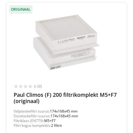
ORIGINAAL
(0)
Paul Climos (F) 200 filtrikomplekt M5+F7
(originaal)
Väljalaskefiltri suurus:
174x168x45 mm
Sisselaskefiltri suurus:
174x168x45 mm
Filtriklass (EN779):
M5+F7
Filtri kogus komplektis:
2 filtrit