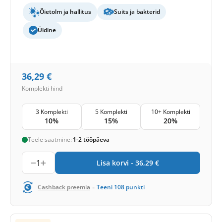
Õietolm ja hallitus
Suits ja bakterid
Üldine
36,29
€
Komplekti hind
3 Komplekti
5 Komplekti
10+ Komplekti
10%
15%
20%
Teele saatmine:
1-2 tööpäeva
1
Lisa korvi -
36,29
€
-
Cashback preemia
Teeni
108
punkti