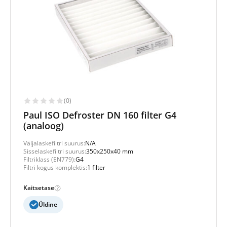
(0)
Paul ISO Defroster DN 160 filter G4
(analoog)
Väljalaskefiltri suurus:
N/A
Sisselaskefiltri suurus:
350x250x40 mm
Filtriklass (EN779):
G4
Filtri kogus komplektis:
1 filter
Kaitsetase
Üldine