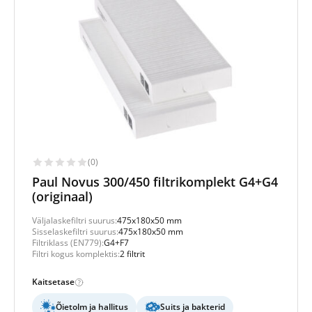
(0)
Paul Novus 300/450 filtrikomplekt G4+G4
(originaal)
Väljalaskefiltri suurus:
475x180x50 mm
Sisselaskefiltri suurus:
475x180x50 mm
Filtriklass (EN779):
G4+F7
Filtri kogus komplektis:
2 filtrit
Kaitsetase
Õietolm ja hallitus
Suits ja bakterid