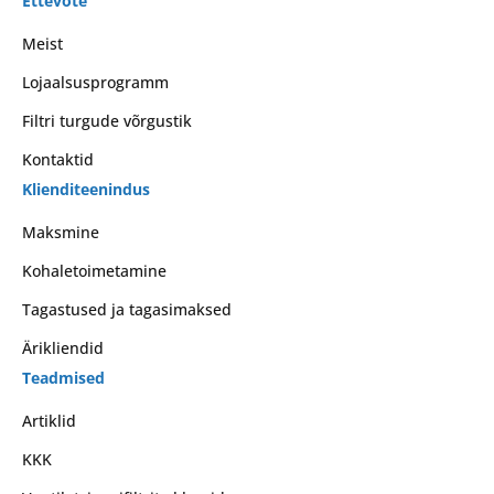
Ettevõte
Meist
Lojaalsusprogramm
Filtri turgude võrgustik
Kontaktid
Klienditeenindus
Maksmine
Kohaletoimetamine
Tagastused ja tagasimaksed
Ärikliendid
Teadmised
Artiklid
KKK