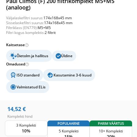
Paul Climos (F) 200 filtrikomplekt M5+M5
(analoog)
Väljalaskefiltri suurus:
174x168x45 mm
Sisselaskefiltri suurus:
174x168x45 mm
Filtriklass (EN779):
M5+M5
Filtri kogus komplektis:
2 filtrit
Kaitsetase
Õietolm ja hallitus
Üldine
Omadused
ISO standard
Kasutamine 3-6 kuud
Valmistatud ELis
14,52
€
Komplekti hind
POPULAARNE
PARIM VÄÄRTUS
3 Komplekti
10%
5 Komplekti
10+ Komplekti
15%
20%