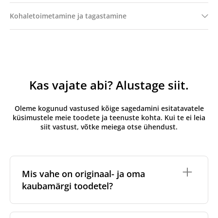
Kohaletoimetamine ja tagastamine
Kas vajate abi? Alustage siit.
Oleme kogunud vastused kõige sagedamini esitatavatele
küsimustele meie toodete ja teenuste kohta. Kui te ei leia
siit vastust, võtke meiega otse ühendust.
Mis vahe on originaal- ja oma
kaubamärgi toodetel?
Originaalfiltrid
on valmistatud ventilatsiooniseadme