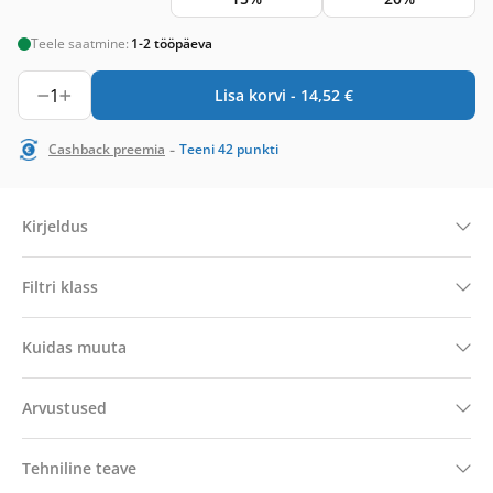
Teele saatmine:
1-2 tööpäeva
1
Lisa korvi -
14,52
€
-
Cashback preemia
Teeni
42
punkti
Kirjeldus
Filtri klass
Kuidas muuta
Arvustused
Tehniline teave