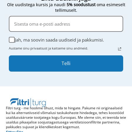
Ole uudistega kursis ja naudi
5% soodustust
oma esimeselt
tellimuselt.
Jah, ma soovin saada uudiseid ja pakkumisi.
Austame sinu privaatsust ja kaitseme sinu andmeid.
Telli
Filtri turg - me hoolime õhust, mida te hingate. Pakume nii originaalseid
kui ka alternatiivseid võimalusi taskukohaste hindadega, tehes koostööd
usaldusväärsete tootjatega kogu Euroopas. Me oleme siin, et teenida teie
usaldus pikaajalise soojustagastusega ventilatsioonifiltrite partnerina,
pakkudes sujuvat ja kliendikeskset kogemust.