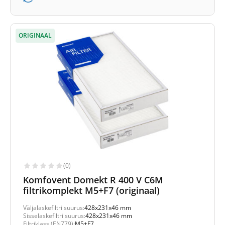
ORIGINAAL
(0)
Komfovent Domekt R 400 V C6M
filtrikomplekt M5+F7 (originaal)
Väljalaskefiltri suurus:
428x231x46 mm
Sisselaskefiltri suurus:
428x231x46 mm
Filtriklass (EN779):
M5+F7