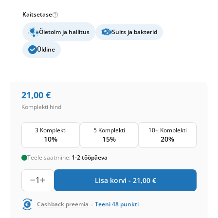
Kaitsetase
Õietolm ja hallitus
Suits ja bakterid
Üldine
21,00
€
Komplekti hind
3 Komplekti
5 Komplekti
10+ Komplekti
10%
15%
20%
Teele saatmine:
1-2 tööpäeva
1
Lisa korvi -
21,00
€
-
Cashback preemia
Teeni
48
punkti