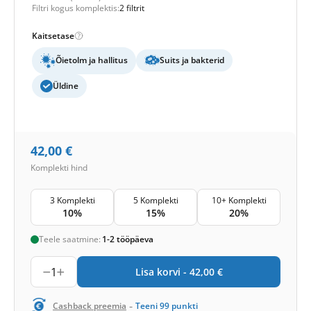
Filtri kogus komplektis:
2 filtrit
Kaitsetase
Õietolm ja hallitus
Suits ja bakterid
Üldine
42,00
€
Komplekti hind
3 Komplekti
5 Komplekti
10+ Komplekti
10%
15%
20%
Teele saatmine:
1-2 tööpäeva
1
Lisa korvi -
42,00
€
-
Cashback preemia
Teeni
99
punkti