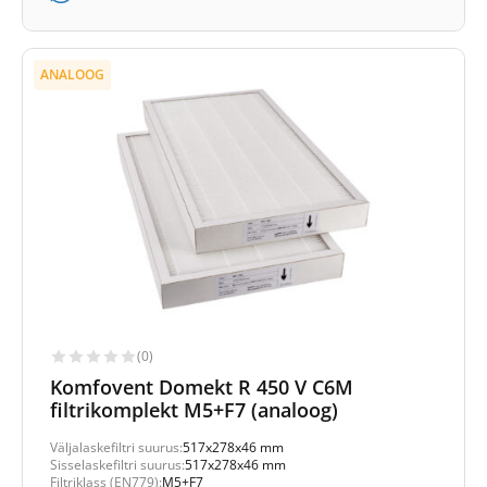
ANALOOG
(0)
Komfovent Domekt R 450 V C6M
filtrikomplekt M5+F7 (analoog)
Väljalaskefiltri suurus:
517x278x46 mm
Sisselaskefiltri suurus:
517x278x46 mm
Filtriklass (EN779):
M5+F7