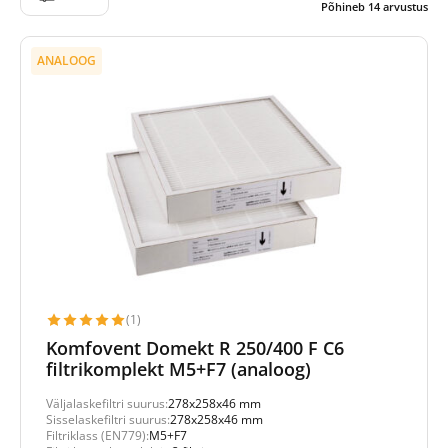
Põhineb
14
arvustus
ANALOOG
(1)
Komfovent Domekt R 250/400 F C6
filtrikomplekt M5+F7 (analoog)
Väljalaskefiltri suurus:
278x258x46 mm
Sisselaskefiltri suurus:
278x258x46 mm
Filtriklass (EN779):
M5+F7