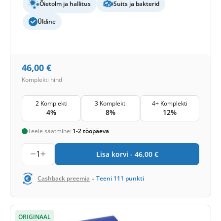
Õietolm ja hallitus
Suits ja bakterid
Üldine
46,00
€
Komplekti hind
2 Komplekti
3 Komplekti
4+ Komplekti
4%
8%
12%
Teele saatmine:
1-2 tööpäeva
1
Lisa korvi -
46,00
€
-
Cashback preemia
Teeni
111
punkti
ORIGINAAL