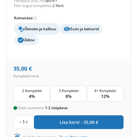
Filtriklass (EN779):
M5+F7
Filtri kogus komplektis:
2 filtrit
Kaitsetase
Õietolm ja hallitus
Suits ja bakterid
Üldine
35,00
€
Komplekti hind
2 Komplekti
3 Komplekti
4+ Komplekti
4%
8%
12%
Teele saatmine:
1-2 tööpäeva
1
Lisa korvi -
35,00
€