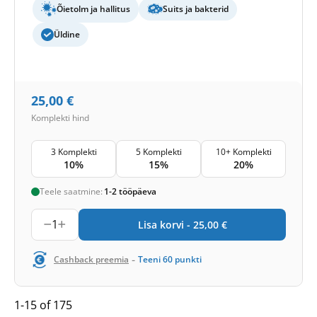
Õietolm ja hallitus
Suits ja bakterid
Üldine
25,00
€
Komplekti hind
3 Komplekti
5 Komplekti
10+ Komplekti
10%
15%
20%
Teele saatmine:
1-2 tööpäeva
1
Lisa korvi -
25,00
€
-
Cashback preemia
Teeni
60
punkti
1-15 of 175