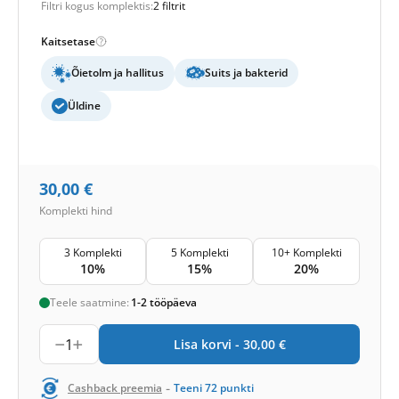
Filtri kogus komplektis:
2 filtrit
Kaitsetase
Õietolm ja hallitus
Suits ja bakterid
Üldine
30,00
€
Komplekti hind
3 Komplekti
5 Komplekti
10+ Komplekti
10%
15%
20%
Teele saatmine:
1-2 tööpäeva
1
Lisa korvi -
30,00
€
-
Cashback preemia
Teeni
72
punkti