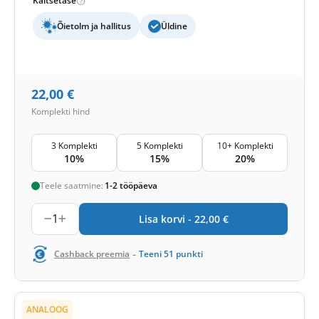
Kaitsetase
Õietolm ja hallitus
Üldine
22,00
€
Komplekti hind
3 Komplekti
5 Komplekti
10+ Komplekti
10%
15%
20%
Teele saatmine:
1-2 tööpäeva
1
Lisa korvi -
22,00
€
-
Cashback preemia
Teeni
51
punkti
ANALOOG