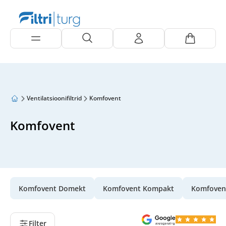
Ventilatsioonifiltrid
Komfovent
Komfovent
Komfovent Domekt
Komfovent Kompakt
Komfoven
Filter