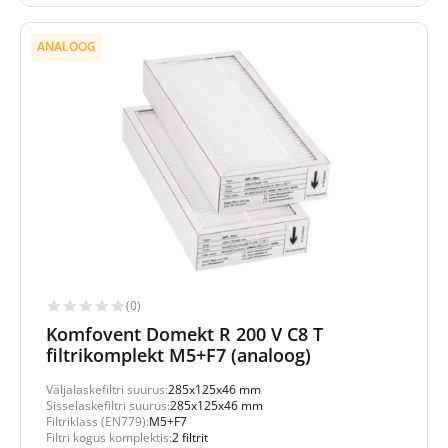
ANALOOG
(0)
Komfovent Domekt R 200 V C8 T
filtrikomplekt M5+F7 (analoog)
Väljalaskefiltri suurus:
285x125x46 mm
Sisselaskefiltri suurus:
285x125x46 mm
Filtriklass (EN779):
M5+F7
Filtri kogus komplektis:
2 filtrit