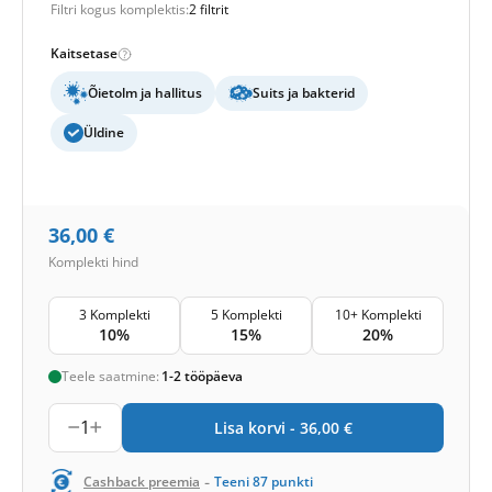
Filtri kogus komplektis:
2 filtrit
Kaitsetase
Õietolm ja hallitus
Suits ja bakterid
Üldine
36,00
€
Komplekti hind
3 Komplekti
5 Komplekti
10+ Komplekti
10%
15%
20%
Teele saatmine:
1-2 tööpäeva
1
Lisa korvi -
36,00
€
-
Cashback preemia
Teeni
87
punkti