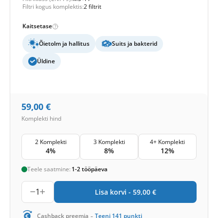
Filtri kogus komplektis:
2 filtrit
Kaitsetase
Õietolm ja hallitus
Suits ja bakterid
Üldine
59,00
€
Komplekti hind
2 Komplekti
3 Komplekti
4+ Komplekti
4%
8%
12%
Teele saatmine:
1-2 tööpäeva
1
Lisa korvi -
59,00
€
-
Cashback preemia
Teeni
141
punkti