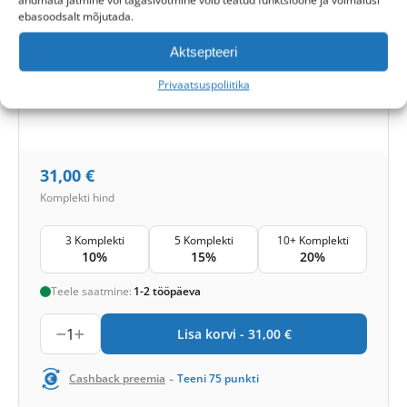
andmata jätmine või tagasivõtmine võib teatud funktsioone ja võimalusi
Filtriklass (EN779):
M5+M5
ebasoodsalt mõjutada.
Filtri kogus komplektis:
2 filtrit
Aktsepteeri
Kaitsetase
Privaatsuspoliitika
Õietolm ja hallitus
Üldine
31,00
€
Komplekti hind
3 Komplekti
5 Komplekti
10+ Komplekti
10%
15%
20%
Teele saatmine:
1-2 tööpäeva
1
Lisa korvi -
31,00
€
-
Cashback preemia
Teeni
75
punkti