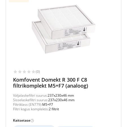
(0)
Komfovent Domekt R 300 F C8
filtrikomplekt M5+F7 (analoog)
Väljalaskefiltri suurus:
237x230x46 mm
Sisselaskefiltri suurus:
237x230x46 mm
Filtriklass (EN779):
M5+F7
Filtri kogus komplektis:
2 filtrit
Kaitsetase