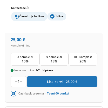
Kaitsetase
Õietolm ja hallitus
Üldine
25,00
€
Komplekti hind
3 Komplekti
5 Komplekti
10+ Komplekti
10%
15%
20%
Teele saatmine:
1-2 tööpäeva
1
Lisa korvi -
25,00
€
-
Cashback preemia
Teeni
60
punkti