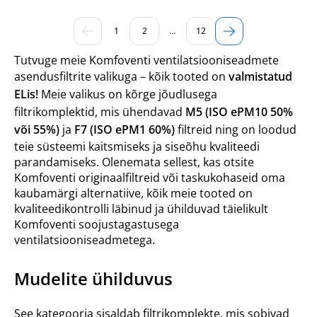
1
2
…
12
Tutvuge meie Komfoventi ventilatsiooniseadmete
asendusfiltrite valikuga – kõik tooted on
valmistatud
ELis!
Meie valikus on kõrge jõudlusega
filtrikomplektid, mis ühendavad
M5 (ISO ePM10 50%
või 55%)
ja
F7 (ISO ePM1 60%)
filtreid ning on loodud
teie süsteemi kaitsmiseks ja siseõhu kvaliteedi
parandamiseks. Olenemata sellest, kas otsite
Komfoventi originaalfiltreid või taskukohaseid oma
kaubamärgi alternatiive, kõik meie tooted on
kvaliteedikontrolli läbinud ja ühilduvad täielikult
Komfoventi soojustagastusega
ventilatsiooniseadmetega.
Mudelite ühilduvus
See kategooria sisaldab filtrikomplekte, mis sobivad