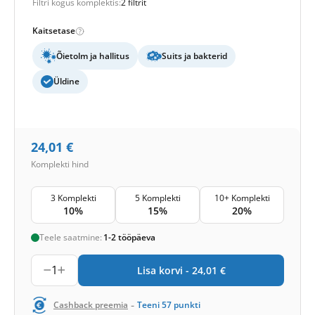
Filtri kogus komplektis:
2 filtrit
Kaitsetase
Õietolm ja hallitus
Suits ja bakterid
Üldine
24,01
€
Komplekti hind
3 Komplekti
5 Komplekti
10+ Komplekti
10%
15%
20%
Teele saatmine:
1-2 tööpäeva
1
Lisa korvi -
24,01
€
-
Cashback preemia
Teeni
57
punkti