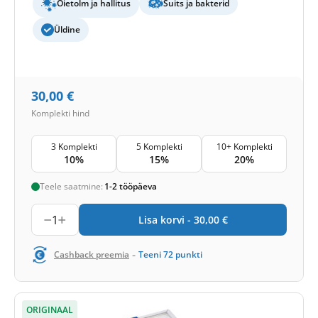
Õietolm ja hallitus
Suits ja bakterid
Üldine
30,00
€
Komplekti hind
3 Komplekti
5 Komplekti
10+ Komplekti
10%
15%
20%
Teele saatmine:
1-2 tööpäeva
1
Lisa korvi -
30,00
€
-
Cashback preemia
Teeni
72
punkti
ORIGINAAL