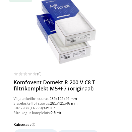
(0)
Komfovent Domekt R 200 V C8 T
filtrikomplekt M5+F7 (originaal)
Väljalaskefiltri suurus:
285x125x46 mm
Sisselaskefiltri suurus:
285x125x46 mm
Filtriklass (EN779):
M5+F7
Filtri kogus komplektis:
2 filtrit
Kaitsetase