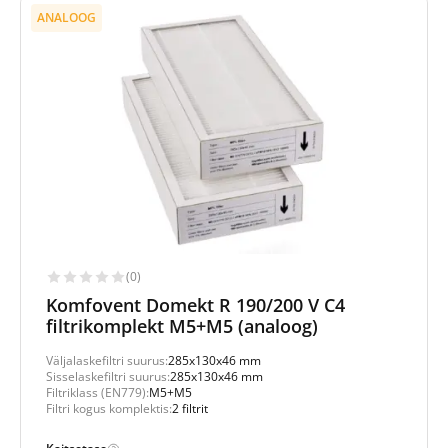
ANALOOG
(0)
Komfovent Domekt R 190/200 V C4
filtrikomplekt M5+M5 (analoog)
Väljalaskefiltri suurus:
285x130x46 mm
Sisselaskefiltri suurus:
285x130x46 mm
Filtriklass (EN779):
M5+M5
Filtri kogus komplektis:
2 filtrit