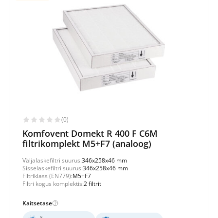
(0)
Komfovent Domekt R 400 F C6M
filtrikomplekt M5+F7 (analoog)
Väljalaskefiltri suurus:
346x258x46 mm
Sisselaskefiltri suurus:
346x258x46 mm
Filtriklass (EN779):
M5+F7
Filtri kogus komplektis:
2 filtrit
Kaitsetase