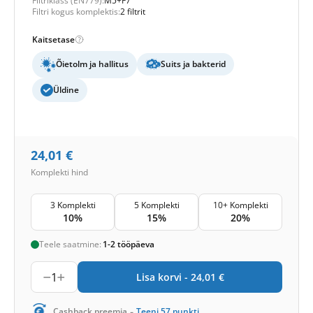
Filtriklass (EN779):
M5+F7
Filtri kogus komplektis:
2 filtrit
Kaitsetase
Õietolm ja hallitus
Suits ja bakterid
Üldine
24,01
€
Komplekti hind
3 Komplekti
5 Komplekti
10+ Komplekti
10%
15%
20%
Teele saatmine:
1-2 tööpäeva
1
Lisa korvi -
24,01
€
-
Cashback preemia
Teeni
57
punkti