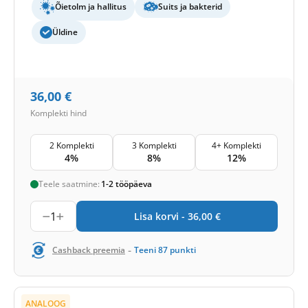
Õietolm ja hallitus
Suits ja bakterid
Üldine
36,00
€
Komplekti hind
2 Komplekti
3 Komplekti
4+ Komplekti
4%
8%
12%
Teele saatmine:
1-2 tööpäeva
1
Lisa korvi -
36,00
€
-
Cashback preemia
Teeni
87
punkti
ANALOOG