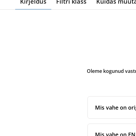
Kirjeldus
Filtri klass
Kuidas muut
Oleme kogunud vastus
Mis vahe on ori
Originaalfiltrid
on 
sertifitseeritud 
Mis vahe on EN 7