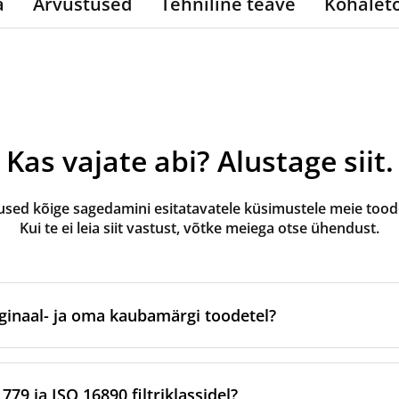
a
Arvustused
Tehniline teave
Kohalet
Kas vajate abi? Alustage siit.
ed kõige sagedamini esitatavatele küsimustele meie toode
Kui te ei leia siit vastust, võtke meiega otse ühendust.
ginaal- ja oma kaubamärgi toodetel?
valmistatud ventilatsiooniseadme originaalbrändi poolt või 
tootmispartnerite kaudu. Need vastavad kaubamärgi kindlatel
79 ja ISO 16890 filtriklassidel?