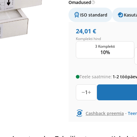
Omadused
ISO standard
Kasut
24,01
€
Komplekti hind
3 Komplekti
10%
Teele saatmine:
1-2 tööpäe
1
-
Cashback preemia
Teen