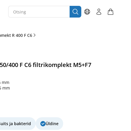
mekt R 400 F C6
0/400 F C6 filtrikomplekt M5+F7
6 mm
46 mm
Suits ja bakterid
Üldine