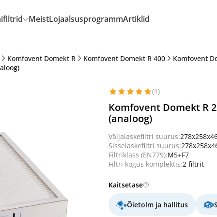
filtrid
Meist
Lojaalsusprogramm
Artiklid
Komfovent Domekt R
Komfovent Domekt R 400
Komfovent Do
aloog)
(1)
Komfovent Domekt R 25
(analoog)
Väljalaskefiltri suurus:
278x258x4
Sisselaskefiltri suurus:
278x258x
Filtriklass (EN779):
M5+F7
Filtri kogus komplektis:
2 filtrit
Kaitsetase
Õietolm ja hallitus