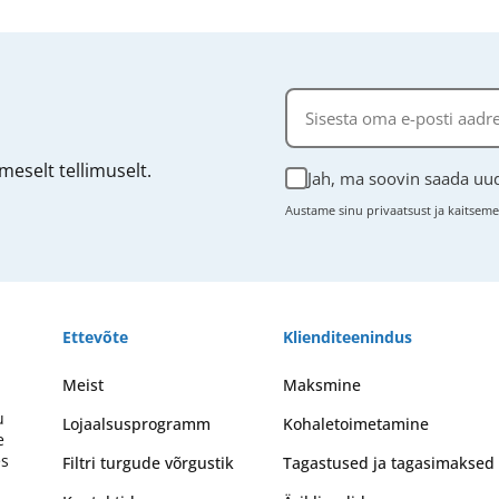
eselt tellimuselt.
Jah, ma soovin saada uud
Austame sinu privaatsust ja kaitsem
Ettevõte
Klienditeenindus
Meist
Maksmine
u
Lojaalsusprogramm
Kohaletoimetamine
e
es
Filtri turgude võrgustik
Tagastused ja tagasimaksed