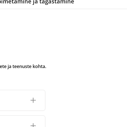
oimetamine ja tagastamine
te ja teenuste kohta.
selle jaoks
e tootmis- ja