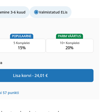
amine 3-6 kuud
Valmistatud ELis
POPULAARNE
PARIM VÄÄRTUS
5 Komplekti
10+ Komplekti
15%
20%
va
Lisa korvi -
24,01
€
i
57
punkti