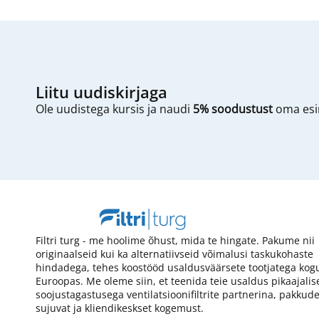
Liitu uudiskirjaga
Ole uudistega kursis ja naudi
5% soodustust
oma esim
Filtri turg - me hoolime õhust, mida te hingate. Pakume nii
originaalseid kui ka alternatiivseid võimalusi taskukohaste
hindadega, tehes koostööd usaldusväärsete tootjatega kog
Euroopas. Me oleme siin, et teenida teie usaldus pikaajalis
soojustagastusega ventilatsioonifiltrite partnerina, pakkud
sujuvat ja kliendikeskset kogemust.