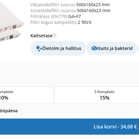
Väljalaskefiltri suurus:
500x160x23 mm
Sisselaskefiltri suurus:
500x160x23 mm
Filtriklass (EN779):
G4+F7
Filtri kogus komplektis:
2 filtrit
Kaitsetase
Õietolm ja hallitus
Suits ja bakterid
omplekti
5 Komplekti
10%
15%
tööpäeva
Lisa korvi -
34,68
€