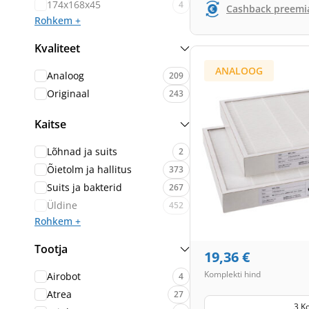
174x168x45
4
Cashback preemi
Rohkem +
Kvaliteet
ANALOOG
Analoog
209
Originaal
243
Kaitse
Lõhnad ja suits
2
Õietolm ja hallitus
373
Suits ja bakterid
267
Üldine
452
Rohkem +
Tootja
19,36
€
Komplekti hind
Airobot
4
Atrea
27
3 K