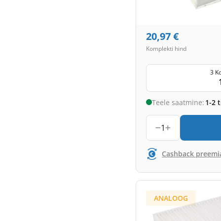
20,97
€
Komplekti hind
3 K
Teele saatmine:
1-2 
1
Cashback preemi
ANALOOG