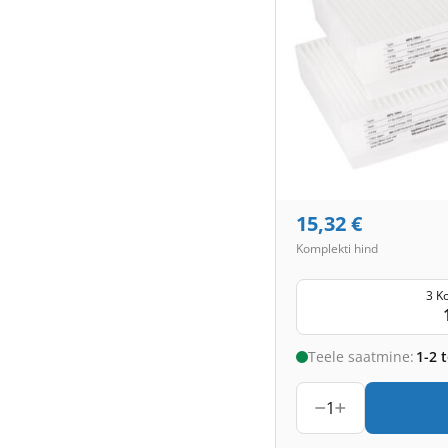
15,32
€
Komplekti hind
3 K
Teele saatmine:
1-2 
1