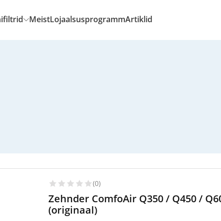
filtrid
Meist
Lojaalsusprogramm
Artiklid
(0)
Zehnder ComfoAir Q350 / Q450 / Q60
(originaal)