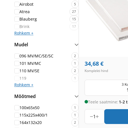
Airobot
5
Atrea
27
Blauberg
15
Brink
17
Rohkem +
Mudel
096 MV/MC/SE/SC
2
34,68
€
101 MV/MC
1
110 MV/SE
2
Komplekti hind
119
1
3 K
Rohkem +
Mõõtmed
Teele saatmine:
1-2 
100x65x50
1
115x225x400/1
1
1
164x132x20
2