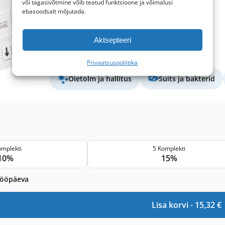
või tagasivõtmine võib teatud funktsioone ja võimalusi
Väljalaskefiltri suurus:
174x168x45 mm
ebasoodsalt mõjutada.
Sisselaskefiltri suurus:
174x168x45 mm
Filtriklass (EN779):
M5+F7
Filtri kogus komplektis:
2 filtrit
Aktsepteeri
Kaitsetase
Privaatsuspoliitika
Õietolm ja hallitus
Suits ja bakterid
omplekti
5 Komplekti
10%
15%
tööpäeva
Lisa korvi -
15,32
€