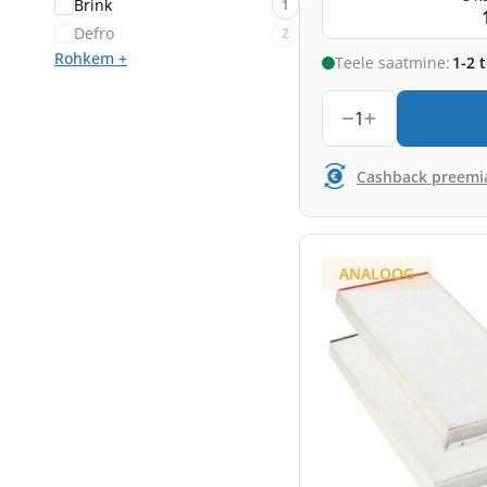
Brink
1
Defro
2
Rohkem +
Teele saatmine:
1-2 
1
Cashback preemi
ANALOOG