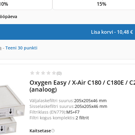
10%
15%
tööpäeva
Lisa korvi -
10,48
€
-
a
Teeni
30
punkti
(0)
Oxygen Easy / X-Air C180 / C180E / C
(analoog)
Väljalaskefiltri suurus:
205x205x46 mm
Sisselaskefiltri suurus:
205x205x46 mm
Filtriklass (EN779):
M5+F7
Filtri kogus komplektis:
2 filtrit
Kaitsetase