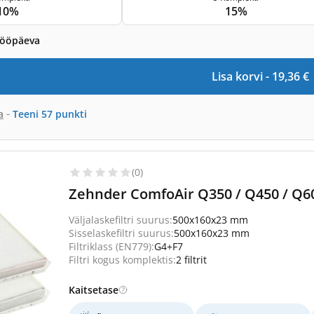
10%
15%
tööpäeva
Lisa korvi -
19,36
€
-
a
Teeni
57
punkti
(0)
Zehnder ComfoAir Q350 / Q450 / Q600
Väljalaskefiltri suurus:
500x160x23 mm
Sisselaskefiltri suurus:
500x160x23 mm
Filtriklass (EN779):
G4+F7
Filtri kogus komplektis:
2 filtrit
Kaitsetase