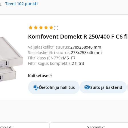
-
a
Teeni
102
punkti
(1)
Komfovent Domekt R 250/400 F C6 fi
Väljalaskefiltri suurus:
278x258x46 mm
Sisselaskefiltri suurus:
278x258x46 mm
Filtriklass (EN779):
M5+F7
Filtri kogus komplektis:
2 filtrit
Kaitsetase
Õietolm ja hallitus
Suits ja bakterid
omplekti
5 Komplekti