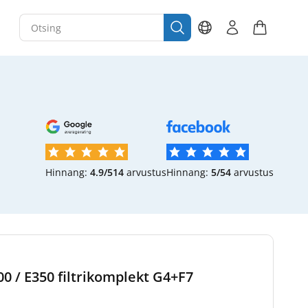
Hinnang:
4.9/5
14
arvustus
Hinnang:
5/5
4
arvustus
0 / E350 filtrikomplekt G4+F7