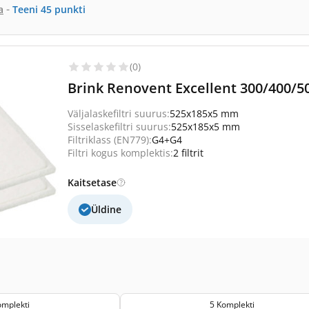
-
a
Teeni
45
punkti
(0)
Brink Renovent Excellent 300/400/50
Väljalaskefiltri suurus:
525x185x5 mm
Sisselaskefiltri suurus:
525x185x5 mm
Filtriklass (EN779):
G4+G4
Filtri kogus komplektis:
2 filtrit
Kaitsetase
Üldine
omplekti
5 Komplekti