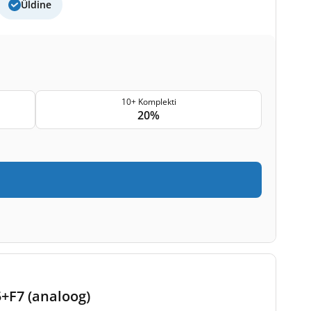
Üldine
10+ Komplekti
20%
5+F7 (analoog)