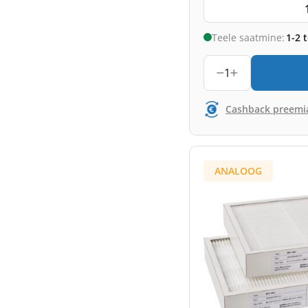
Teele saatmine:
1-2 
1
Cashback preemi
ANALOOG