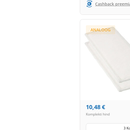
Cashback preemi
ANALOOG
10,48
€
Komplekti hind
3 K