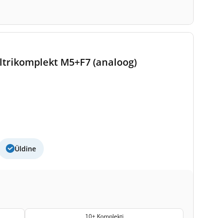
ltrikomplekt M5+F7 (analoog)
Üldine
10+ Komplekti