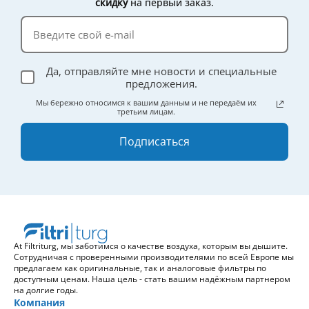
скидку
на первый заказ.
Да, отправляйте мне новости и специальные
предложения.
Мы бережно относимся к вашим данным и не передаём их
третьим лицам.
Подписаться
At Filtriturg, мы заботимся о качестве воздуха, которым вы дышите.
Сотрудничая с проверенными производителями по всей Европе мы
предлагаем как оригинальные, так и аналоговые фильтры по
доступным ценам. Наша цель - стать вашим надёжным партнером
на долгие годы.
Компания