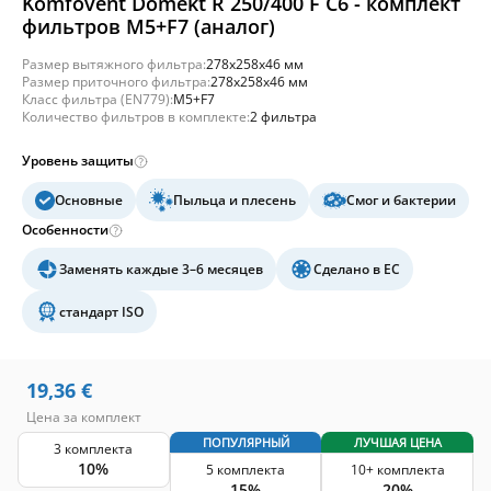
Komfovent Domekt R 250/400 F C6 - комплект
фильтров M5+F7 (аналог)
Размер вытяжного фильтра:
278x258x46 мм
Размер приточного фильтра:
278x258x46 мм
Класс фильтра (EN779):
M5+F7
Количество фильтров в комплекте:
2 фильтра
Уровень защиты
Основные
Пыльца и плесень
Смог и бактерии
Особенности
Заменять каждые 3–6 месяцев
Сделано в ЕС
стандарт ISO
19,36
€
Цена за комплект
ПОПУЛЯРНЫЙ
ЛУЧШАЯ ЦЕНА
3 комплекта
10%
5 комплекта
10+ комплекта
15%
20%