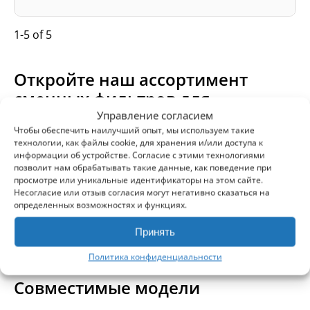
1-5 of 5
Откройте наш ассортимент
сменных фильтров для
рекуператоров Ensy — всё
Управление согласием
Чтобы обеспечить наилучший опыт, мы используем такие
производство только в ЕС!
технологии, как файлы cookie, для хранения и/или доступа к
информации об устройстве. Согласие с этими технологиями
позволит нам обрабатывать такие данные, как поведение при
Мы предлагаем высокоэффективные наборы
просмотре или уникальные идентификаторы на этом сайте.
фильтров
F7 (ISO ePM1 55%)
, разработанные для
Несогласие или отзыв согласия могут негативно сказаться на
защиты вашей системы и улучшения качества
определенных возможностях и функциях.
воздуха в помещении.
Принять
Все варианты прошли контроль качества и
полностью совместимы с рекуператорами Ensy.
Политика конфиденциальности
Совместимые модели