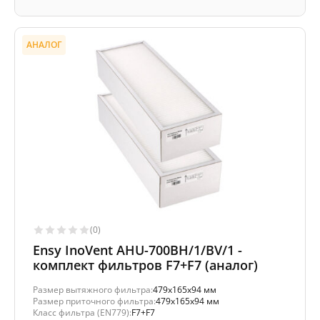
АНАЛОГ
(0)
Ensy InoVent AHU-700BH/1/BV/1 -
комплект фильтров F7+F7 (аналог)
Размер вытяжного фильтра:
479x165x94 мм
Размер приточного фильтра:
479x165x94 мм
Класс фильтра (EN779):
F7+F7