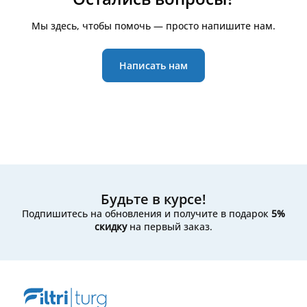
пошаговое руководство.
старый фильтр и измерьте его
длину, ширину и
высоту
. По этим размерам можно выполнить
Мы здесь, чтобы помочь — просто напишите нам.
поиск на нашем сайте — в карточках товаров
указаны точные размеры и характеристики. Если
сомневаетесь, просто свяжитесь с нами:
Написать нам
пришлите
размеры, фото фильтра или устройства
,
и мы поможем подобрать подходящий вариант.
Будьте в курсе!
Подпишитесь на обновления и получите в подарок
5%
скидку
на первый заказ.