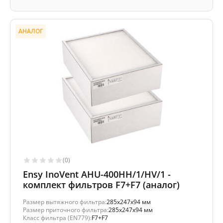
АНАЛОГ
(0)
Ensy InoVent AHU-400HH/1/HV/1 -
комплект фильтров F7+F7 (аналог)
Размер вытяжного фильтра:
285x247x94 мм
Размер приточного фильтра:
285x247x94 мм
Класс фильтра (EN779):
F7+F7