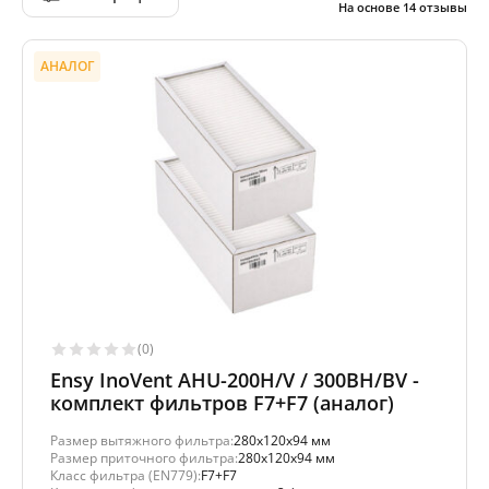
На основе
14
отзывы
АНАЛОГ
(0)
Ensy InoVent AHU-200H/V / 300BH/BV -
комплект фильтров F7+F7 (аналог)
Размер вытяжного фильтра:
280x120x94 мм
Размер приточного фильтра:
280x120x94 мм
Класс фильтра (EN779):
F7+F7