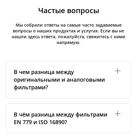
Частые вопросы
Мы собрали ответы на самые часто задаваемые
вопросы о наших продуктах и услугах. Если вы не
нашли здесь ответа, пожалуйста, свяжитесь с нами
напрямую.
В чем разница между
оригинальными и аналоговыми
фильтрами?
Оригинальные фильтры производятся самим
изготовителем рекуператора или его
В чём разница между фильтрами
сертифицированными производственными
EN 779 и ISO 16890?
партнёрами. Такие фильтры соответствуют
специальным стандартам бренда, включая
требования к материалам, производству и