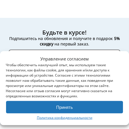
Будьте в курсе!
Подпишитесь на обновления и получите в подарок
5%
скидку
на первый заказ.
Управление согласием
Чтобы обеспечить наилучший опыт, мы используем такие
технологии, как файлы cookie, для хранения и/или доступа к
Да, отправляйте мне новости и специальные
информации об устройстве. Согласие с этими технологиями
предложения.
позволит нам обрабатывать такие данные, как поведение при
просмотре или уникальные идентификаторы на этом сайте.
Мы бережно относимся к вашим данным и не передаём их
третьим лицам.
Несогласие или отзыв согласия могут негативно сказаться на
определенных возможностях и функциях.
Подписаться
Принять
Политика конфиденциальности