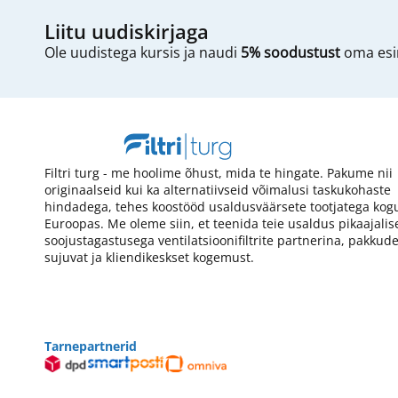
Liitu uudiskirjaga
Ole uudistega kursis ja naudi
5% soodustust
oma esim
Filtri turg - me hoolime õhust, mida te hingate. Pakume nii
originaalseid kui ka alternatiivseid võimalusi taskukohaste
hindadega, tehes koostööd usaldusväärsete tootjatega kog
Euroopas. Me oleme siin, et teenida teie usaldus pikaajalis
soojustagastusega ventilatsioonifiltrite partnerina, pakkud
sujuvat ja kliendikeskset kogemust.
Tarnepartnerid