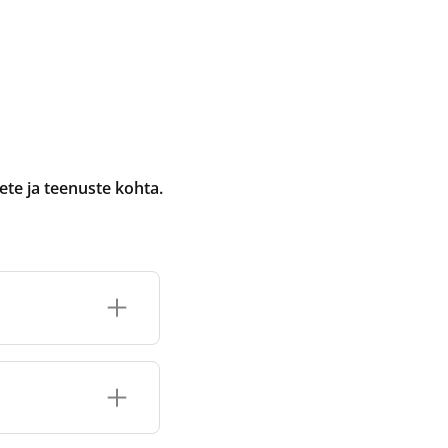
te ja teenuste kohta.
selle jaoks
e tootmis- ja