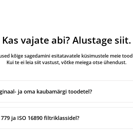
Kas vajate abi? Alustage siit.
ed kõige sagedamini esitatavatele küsimustele meie toode
Kui te ei leia siit vastust, võtke meiega otse ühendust.
ginaal- ja oma kaubamärgi toodetel?
valmistatud ventilatsiooniseadme originaalbrändi poolt või 
tootmispartnerite kaudu. Need vastavad kaubamärgi kindlatel
79 ja ISO 16890 filtriklassidel?
rditele.