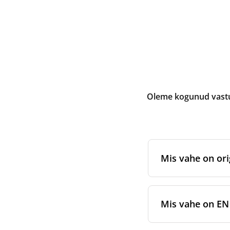
Oleme kogunud vastus
Mis vahe on ori
Originaalfiltrid
on 
sertifitseeritud 
Mis vahe on EN 7
pakendamisstanda