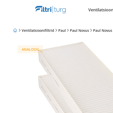
Ventilatsiooni
Ventilatsioonifiltrid
Paul
Paul Novus
Paul Novus
Meist
Lojaalsusprogramm
Artiklid
ANALOOG