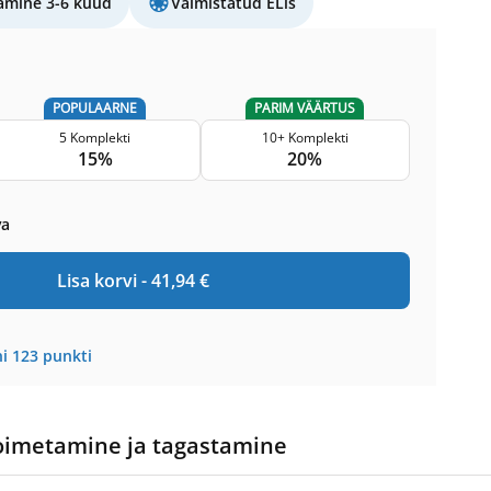
amine 3-6 kuud
Valmistatud ELis
POPULAARNE
PARIM VÄÄRTUS
5 Komplekti
10+ Komplekti
15%
20%
va
Lisa korvi -
41,94
€
i
123
punkti
oimetamine ja tagastamine