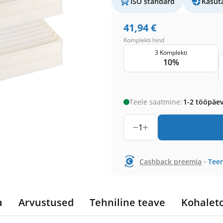
ISO standard
Kasut
41,94
€
Komplekti hind
3 Komplekti
10%
Teele saatmine:
1-2 tööpäe
1
-
Cashback preemia
Teen
a
Arvustused
Tehniline teave
Kohalet