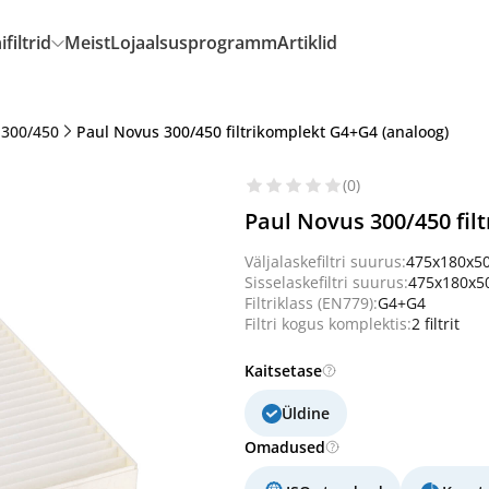
filtrid
Meist
Lojaalsusprogramm
Artiklid
 300/450
Paul Novus 300/450 filtrikomplekt G4+G4 (analoog)
(0)
Paul Novus 300/450 fil
Väljalaskefiltri suurus:
475x180x5
Sisselaskefiltri suurus:
475x180x
Filtriklass (EN779):
G4+G4
Filtri kogus komplektis:
2 filtrit
Kaitsetase
Üldine
Omadused