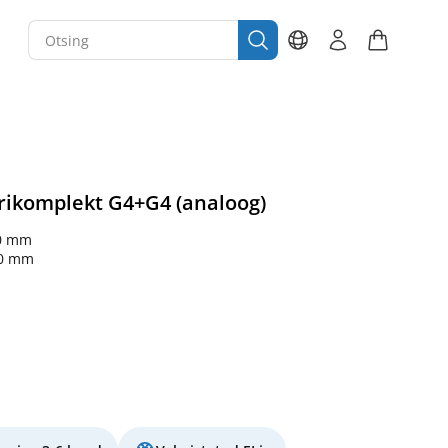
trikomplekt G4+G4 (analoog)
0 mm
50 mm