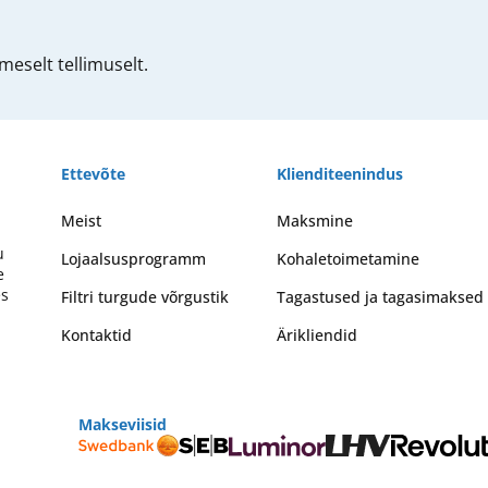
eselt tellimuselt.
Ettevõte
Klienditeenindus
Meist
Maksmine
u
Lojaalsusprogramm
Kohaletoimetamine
e
es
Filtri turgude võrgustik
Tagastused ja tagasimaksed
Kontaktid
Ärikliendid
Makseviisid