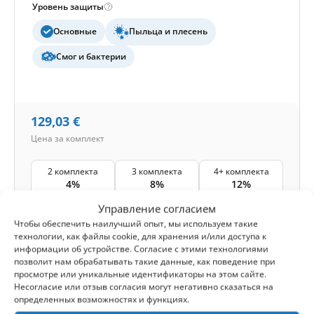
Уровень защиты
Основные
Пыльца и плесень
Смог и бактерии
129,03
€
Цена за комплект
2 комплекта
3 комплекта
4+ комплекта
4%
8%
12%
Управление согласием
Отправка товара:
24-48 часов
Чтобы обеспечить наилучший опыт, мы используем такие
технологии, как файлы cookie, для хранения и/или доступа к
1
В корзину -
129,03
€
информации об устройстве. Согласие с этими технологиями
позволит нам обрабатывать такие данные, как поведение при
просмотре или уникальные идентификаторы на этом сайте.
-
Кэшбэк
Получите
387
баллов
Несогласие или отзыв согласия могут негативно сказаться на
определенных возможностях и функциях.