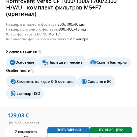
Komfovent Verso CF 1000/1300/1700/2300
H/V/U - комплект фильтров M5+F7
(оригинал)
Размер вытяжного фильтра:
800x400x46 мм
Размер приточного фильтра:
800x400x46 мм
Класс фильтра (EN779):
M5+F7
Количество фильтров в комплекте:
2 фильтра
Уровень защиты
Основные
Пыльца и плесень
Смог и бактерии
Особенности
Заменять каждые 3–6 месяцев
Сделано в ЕС
стандарт ISO
129,03
€
Цена за комплект
ПОПУЛЯРНЫЙ
ЛУЧШАЯ ЦЕНА
2 комплекта