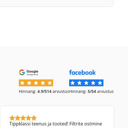
Hinnang:
4.9/5
14
arvustus
Hinnang:
5/5
4
arvustus
Tippklassi teenus ja tooted! Filtrite ostmine