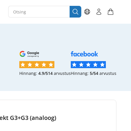
Hinnang:
4.9/5
14
arvustus
Hinnang:
5/5
4
arvustus
lekt G3+G3 (analoog)