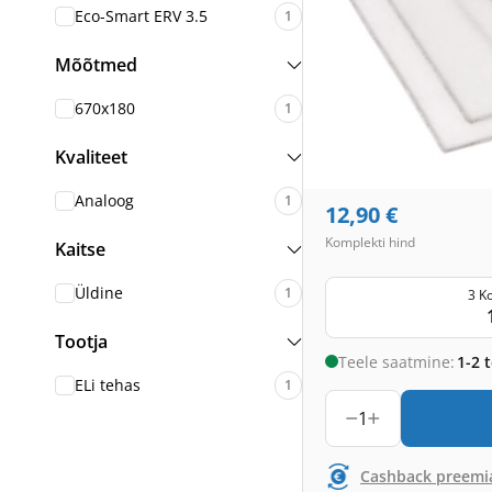
Eco-Smart ERV 3.5
1
Mõõtmed
670x180
1
Kvaliteet
Analoog
1
12,90
€
Komplekti hind
Kaitse
Üldine
1
3 K
Tootja
Teele saatmine:
1-2 
ELi tehas
1
1
Cashback preemi