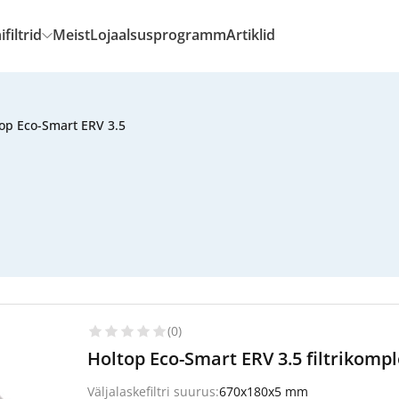
filtrid
Meist
Lojaalsusprogramm
Artiklid
op Eco-Smart ERV 3.5
(0)
Holtop Eco-Smart ERV 3.5 filtrikomp
Väljalaskefiltri suurus:
670x180x5 mm