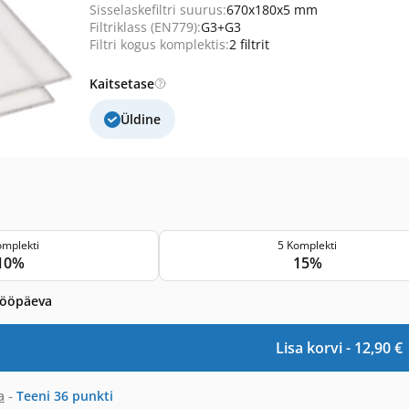
Sisselaskefiltri suurus:
670x180x5 mm
Filtriklass (EN779):
G3+G3
Filtri kogus komplektis:
2 filtrit
Kaitsetase
Üldine
omplekti
5 Komplekti
10%
15%
tööpäeva
Lisa korvi -
12,90
€
-
a
Teeni
36
punkti