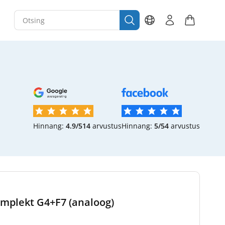
Hinnang:
4.9/5
14
arvustus
Hinnang:
5/5
4
arvustus
omplekt G4+F7 (analoog)