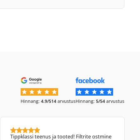
Hinnang:
4.9/5
14
arvustus
Hinnang:
5/5
4
arvustus
Tippklassi teenus ja tooted! Filtrite ostmine