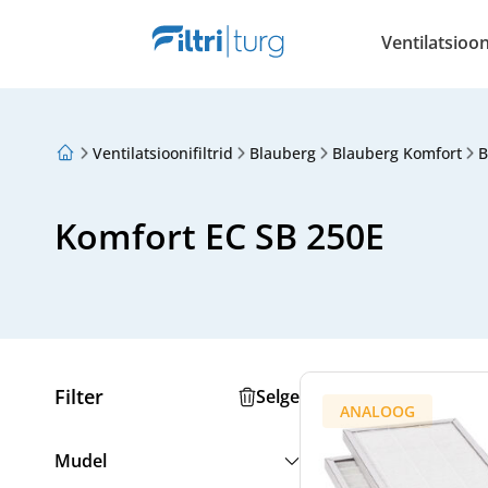
Ventilatsiooni
Ventilatsioonifiltrid
Blauberg
Blauberg Komfort
B
Meist
Lojaalsusprogramm
Artiklid
Komfort EC SB 250E
Filter
Selge
ANALOOG
Mudel