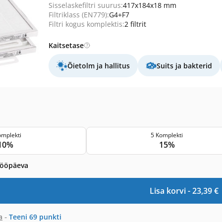
Sisselaskefiltri suurus:
417x184x18 mm
Filtriklass (EN779):
G4+F7
Filtri kogus komplektis:
2 filtrit
Kaitsetase
Õietolm ja hallitus
Suits ja bakterid
omplekti
5 Komplekti
10%
15%
tööpäeva
Lisa korvi -
23,39
€
-
a
Teeni
69
punkti