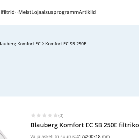
filtrid
Meist
Lojaalsusprogramm
Artiklid
lauberg Komfort EC
Komfort EC SB 250E
(0)
Blauberg Komfort EC SB 250E filtrik
Väljalaskefiltri suurus:
417x200x18 mm