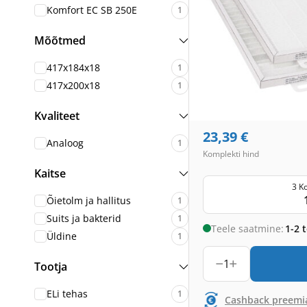
Komfort EC SB 250E
1
Mõõtmed
417x184x18
1
417x200x18
1
Kvaliteet
23,39
€
Analoog
1
Komplekti hind
Kaitse
3 K
Õietolm ja hallitus
1
Suits ja bakterid
1
Teele saatmine:
1-2 
Üldine
1
1
Tootja
ELi tehas
1
Cashback preemi