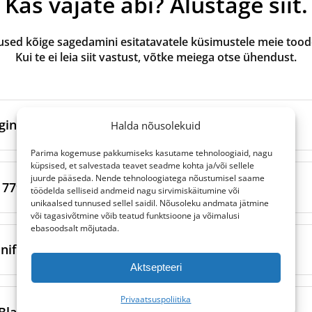
Kas vajate abi? Alustage siit.
ed kõige sagedamini esitatavatele küsimustele meie toode
Kui te ei leia siit vastust, võtke meiega otse ühendust.
ginaal- ja oma kaubamärgi toodetel?
Halda nõusolekuid
Parima kogemuse pakkumiseks kasutame tehnoloogiaid, nagu
küpsised, et salvestada teavet seadme kohta ja/või sellele
valmistatud ventilatsiooniseadme originaalbrändi poolt või 
juurde pääseda. Nende tehnoloogiatega nõustumisel saame
tootmispartnerite kaudu. Need vastavad kaubamärgi kindlatel
79 ja ISO 16890 filtriklassidel?
töödelda selliseid andmeid nagu sirvimiskäitumine või
rditele.
unikaalsed tunnused sellel saidil. Nõusoleku andmata jätmine
või tagasivõtmine võib teatud funktsioone ja võimalusi
ltrid
on seevastu valmistatud usaldusväärsete sõltumatute 
ebasoodsalt mõjutada.
0 on kaks erinevat standardit õhufiltrite klassifitseerimiseks
etele kvaliteedinõuetele. Teeme oma tootmispartneritega 
sutavad nad osakeste eemaldamiseks erinevaid katsemeeto
nifiltrid võivad aidata allergiate puhul?
iteedikontrolli, et tagada täpne sobivus ja töökindel toimivus
.
Aktsepteeri
e kaubamärgiga, on oma kaubamärgi filtrid sageli taskukoh
ast hinna ja kvaliteedi suhet.
egunud) kasutas selliseid klassifikatsioone nagu G4, M5, F7 
i filtrite (näiteks F7 või ePM1 filtrid) kasutamine võib oluli
Privaatsuspoliitika
6890
klassifitseerib filtreid nende tõhususe ja konkreetsete
õietolm, tolmulestad ja lemmikloomade kõõm, parandades si
laubergi filtreid ainult 2-filtriliste komplektidena