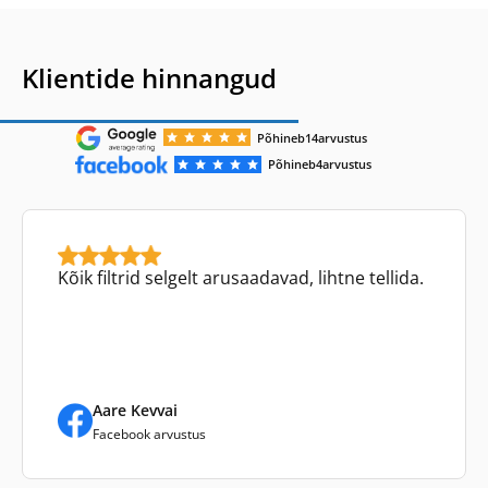
Klientide hinnangud
Põhineb
14
arvustus
Põhineb
4
arvustus
Kõik filtrid selgelt arusaadavad, lihtne tellida.
Aare Kevvai
Facebook arvustus