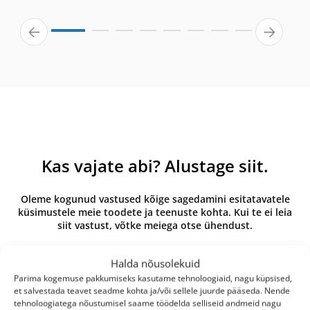
Kas vajate abi? Alustage siit.
Oleme kogunud vastused kõige sagedamini esitatavatele
küsimustele meie toodete ja teenuste kohta. Kui te ei leia
siit vastust, võtke meiega otse ühendust.
Halda nõusolekuid
Parima kogemuse pakkumiseks kasutame tehnoloogiaid, nagu küpsised,
Mis vahe on originaal- ja oma
et salvestada teavet seadme kohta ja/või sellele juurde pääseda. Nende
tehnoloogiatega nõustumisel saame töödelda selliseid andmeid nagu
kaubamärgi toodetel?