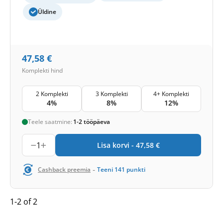
Üldine
47,58
€
Komplekti hind
2 Komplekti
3 Komplekti
4+ Komplekti
4%
8%
12%
Teele saatmine:
1-2 tööpäeva
1
Lisa korvi -
47,58
€
-
Cashback preemia
Teeni
141
punkti
1-2 of 2