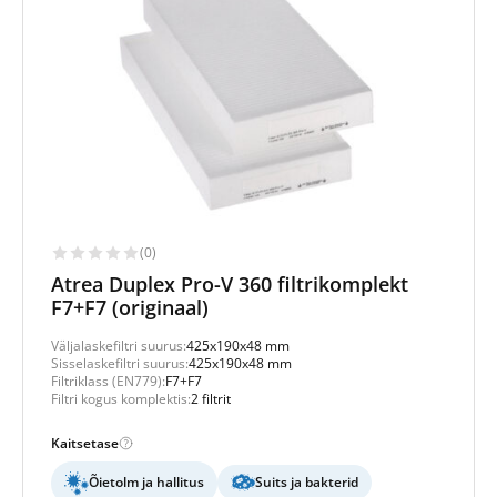
(0)
Atrea Duplex Pro-V 360 filtrikomplekt
F7+F7 (originaal)
Väljalaskefiltri suurus:
425x190x48 mm
Sisselaskefiltri suurus:
425x190x48 mm
Filtriklass (EN779):
F7+F7
Filtri kogus komplektis:
2 filtrit
Kaitsetase
Õietolm ja hallitus
Suits ja bakterid