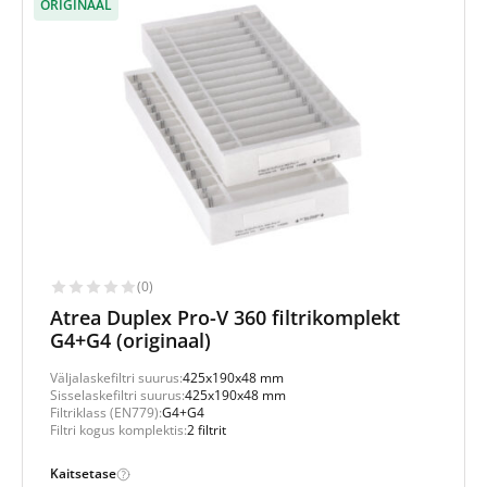
ORIGINAAL
(0)
Atrea Duplex Pro-V 360 filtrikomplekt
G4+G4 (originaal)
Väljalaskefiltri suurus:
425x190x48 mm
Sisselaskefiltri suurus:
425x190x48 mm
Filtriklass (EN779):
G4+G4
Filtri kogus komplektis:
2 filtrit
Kaitsetase