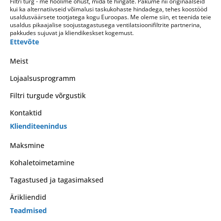
Filtri turg - me hoolime õhust, mida te hingate. Pakume nii originaalseid
kui ka alternatiivseid võimalusi taskukohaste hindadega, tehes koostööd
usaldusväärsete tootjatega kogu Euroopas. Me oleme siin, et teenida teie
usaldus pikaajalise soojustagastusega ventilatsioonifiltrite partnerina,
pakkudes sujuvat ja kliendikeskset kogemust.
Ettevõte
Meist
Lojaalsusprogramm
Filtri turgude võrgustik
Kontaktid
Klienditeenindus
Maksmine
Kohaletoimetamine
Tagastused ja tagasimaksed
Ärikliendid
Teadmised