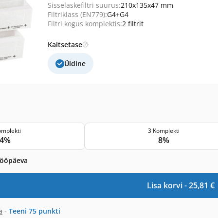
Sisselaskefiltri suurus:
210x135x47 mm
Filtriklass (EN779):
G4+G4
Filtri kogus komplektis:
2 filtrit
Kaitsetase
Üldine
omplekti
3 Komplekti
4%
8%
tööpäeva
Lisa korvi -
25,81
€
-
a
Teeni
75
punkti