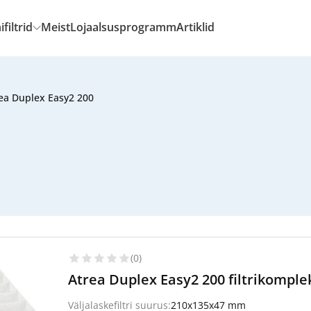
filtrid
Meist
Lojaalsusprogramm
Artiklid
ea Duplex Easy2 200
(0)
Atrea Duplex Easy2 200 filtrikomple
Väljalaskefiltri suurus:
210x135x47 mm