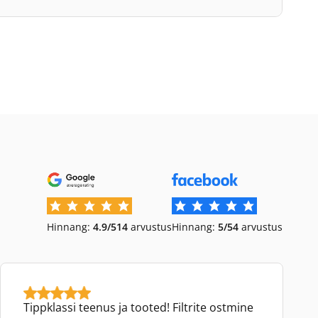
Hinnang:
4.9/5
14
arvustus
Hinnang:
5/5
4
arvustus
Tippklassi teenus ja tooted! Filtrite ostmine