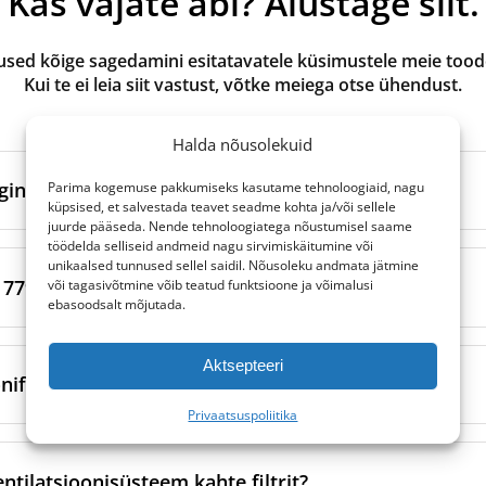
Kas vajate abi? Alustage siit.
ed kõige sagedamini esitatavatele küsimustele meie toode
Kui te ei leia siit vastust, võtke meiega otse ühendust.
Halda nõusolekuid
ginaal- ja oma kaubamärgi toodetel?
Parima kogemuse pakkumiseks kasutame tehnoloogiaid, nagu
küpsised, et salvestada teavet seadme kohta ja/või sellele
juurde pääseda. Nende tehnoloogiatega nõustumisel saame
töödelda selliseid andmeid nagu sirvimiskäitumine või
valmistatud ventilatsiooniseadme originaalbrändi poolt või 
unikaalsed tunnused sellel saidil. Nõusoleku andmata jätmine
tootmispartnerite kaudu. Need vastavad kaubamärgi kindlatel
79 ja ISO 16890 filtriklassidel?
või tagasivõtmine võib teatud funktsioone ja võimalusi
rditele.
ebasoodsalt mõjutada.
ltrid
on seevastu valmistatud usaldusväärsete sõltumatute 
0 on kaks erinevat standardit õhufiltrite klassifitseerimiseks
Aktsepteeri
etele kvaliteedinõuetele. Teeme oma tootmispartneritega 
sutavad nad osakeste eemaldamiseks erinevaid katsemeeto
nifiltrid võivad aidata allergiate puhul?
iteedikontrolli, et tagada täpne sobivus ja töökindel toimivus
.
Privaatsuspoliitika
e kaubamärgiga, on oma kaubamärgi filtrid sageli taskukoh
ast hinna ja kvaliteedi suhet.
egunud) kasutas selliseid klassifikatsioone nagu G4, M5, F7 
i filtrite (näiteks F7 või ePM1 filtrid) kasutamine võib oluli
6890
klassifitseerib filtreid nende tõhususe ja konkreetsete
õietolm, tolmulestad ja lemmikloomade kõõm, parandades si
ntilatsioonisüsteem kahte filtrit?