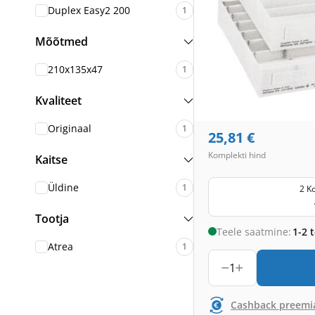
Duplex Easy2 200
1
Mõõtmed
210x135x47
1
Kvaliteet
Originaal
1
25,81
€
Komplekti hind
Kaitse
Üldine
1
2 K
Tootja
Teele saatmine:
1-2 
Atrea
1
1
Cashback preemi