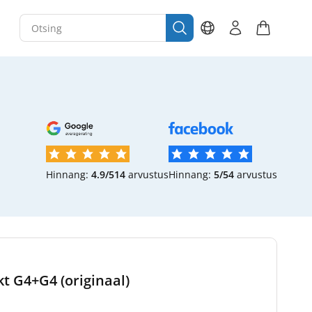
Hinnang:
4.9/5
14
arvustus
Hinnang:
5/5
4
arvustus
kt G4+G4 (originaal)