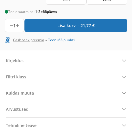
Teele saatmine:
1-2 tööpäeva
1
Lisa korvi -
21,77
€
-
Cashback preemia
Teeni
63
punkti
Kirjeldus
Filtri klass
Kuidas muuta
Arvustused
Tehniline teave