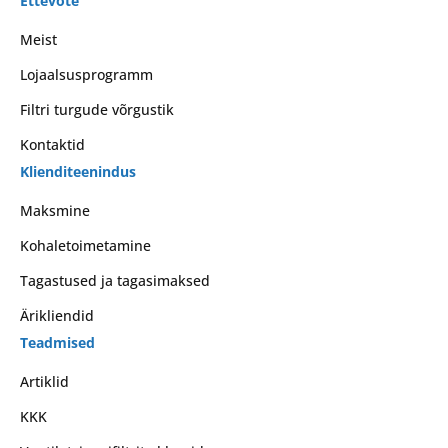
Ettevõte
Meist
Lojaalsusprogramm
Filtri turgude võrgustik
Kontaktid
Klienditeenindus
Maksmine
Kohaletoimetamine
Tagastused ja tagasimaksed
Ärikliendid
Teadmised
Artiklid
KKK