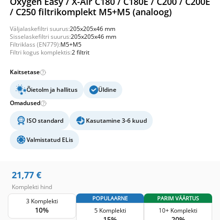
Oxygen Easy / X-Air C180 / C180E / C200 / C200E
/ C250 filtrikomplekt M5+M5 (analoog)
Väljalaskefiltri suurus:
205x205x46 mm
Sisselaskefiltri suurus:
205x205x46 mm
Filtriklass (EN779):
M5+M5
Filtri kogus komplektis:
2 filtrit
Kaitsetase
Õietolm ja hallitus
Üldine
Omadused
ISO standard
Kasutamine 3-6 kuud
Valmistatud ELis
21,77
€
Komplekti hind
POPULAARNE
PARIM VÄÄRTUS
3 Komplekti
10%
5 Komplekti
10+ Komplekti
15%
20%