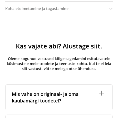
Kohaletoimetamine ja tagastamine
Kas vajate abi? Alustage siit.
Oleme kogunud vastused kõige sagedamini esitatavatele
küsimustele meie toodete ja teenuste kohta. Kui te ei leia
siit vastust, võtke meiega otse ühendust.
Mis vahe on originaal- ja oma
kaubamärgi toodetel?
Originaalfiltrid
on valmistatud ventilatsiooniseadme