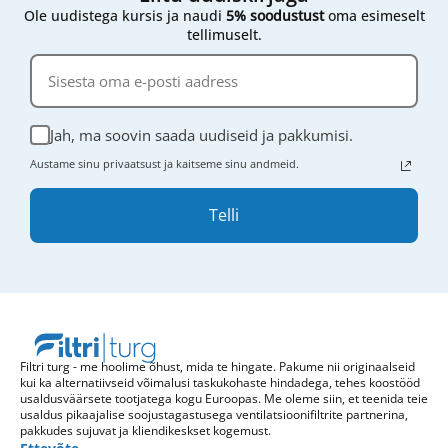
Ole uudistega kursis ja naudi
5% soodustust
oma esimeselt
tellimuselt.
Jah, ma soovin saada uudiseid ja pakkumisi.
Austame sinu privaatsust ja kaitseme sinu andmeid.
Telli
Filtri turg - me hoolime õhust, mida te hingate. Pakume nii originaalseid
kui ka alternatiivseid võimalusi taskukohaste hindadega, tehes koostööd
usaldusväärsete tootjatega kogu Euroopas. Me oleme siin, et teenida teie
usaldus pikaajalise soojustagastusega ventilatsioonifiltrite partnerina,
pakkudes sujuvat ja kliendikeskset kogemust.