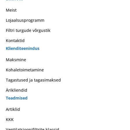
Meist
Lojaalsusprogramm
Filtri turgude võrgustik
Kontaktid
Klienditeenindus
Maksmine
Kohaletoimetamine
Tagastused ja tagasimaksed
Ärikliendid
Teadmised
Artiklid
KKK
Ventilatsioonifiltrite klassid