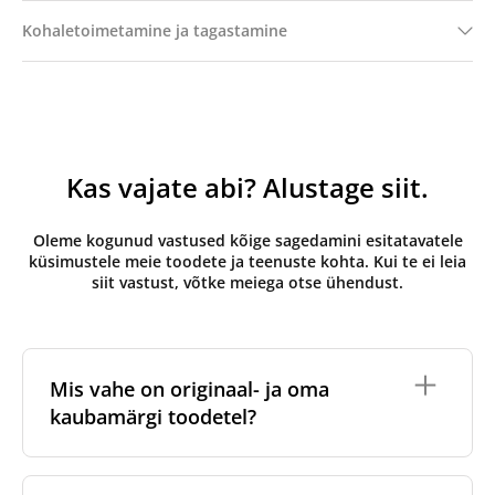
Kohaletoimetamine ja tagastamine
Kas vajate abi? Alustage siit.
Oleme kogunud vastused kõige sagedamini esitatavatele
küsimustele meie toodete ja teenuste kohta. Kui te ei leia
siit vastust, võtke meiega otse ühendust.
Mis vahe on originaal- ja oma
kaubamärgi toodetel?
Originaalfiltrid
on valmistatud ventilatsiooniseadme