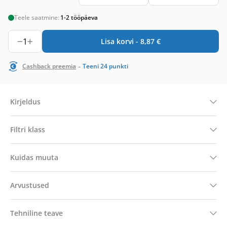
Teele saatmine:
1-2 tööpäeva
1
Lisa korvi -
8,87
€
-
Cashback preemia
Teeni
24
punkti
Kirjeldus
Filtri klass
Kuidas muuta
Arvustused
Tehniline teave