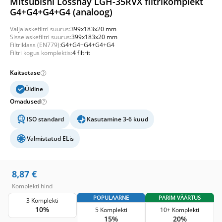
Mitsubishi Lossnay LGH-35RVX filtrikomplekt
G4+G4+G4+G4 (analoog)
Väljalaskefiltri suurus:
399x183x20 mm
Sisselaskefiltri suurus:
399x183x20 mm
Filtriklass (EN779):
G4+G4+G4+G4+G4
Filtri kogus komplektis:
4 filtrit
Kaitsetase
Üldine
Omadused
ISO standard
Kasutamine 3-6 kuud
Valmistatud ELis
8,87
€
Komplekti hind
POPULAARNE
PARIM VÄÄRTUS
3 Komplekti
10%
5 Komplekti
10+ Komplekti
15%
20%