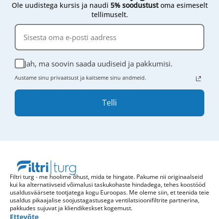
Ole uudistega kursis ja naudi
5% soodustust
oma esimeselt
tellimuselt.
Jah, ma soovin saada uudiseid ja pakkumisi.
Austame sinu privaatsust ja kaitseme sinu andmeid.
Telli
Filtri turg - me hoolime õhust, mida te hingate. Pakume nii originaalseid
kui ka alternatiivseid võimalusi taskukohaste hindadega, tehes koostööd
usaldusväärsete tootjatega kogu Euroopas. Me oleme siin, et teenida teie
usaldus pikaajalise soojustagastusega ventilatsioonifiltrite partnerina,
pakkudes sujuvat ja kliendikeskset kogemust.
Ettevõte