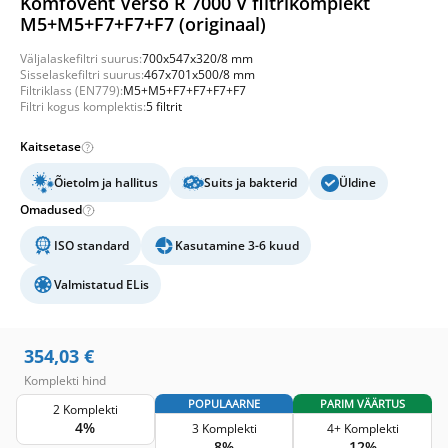
Komfovent Verso R 7000 V filtrikomplekt
M5+M5+F7+F7+F7 (originaal)
Väljalaskefiltri suurus:
700x547x320/8 mm
Sisselaskefiltri suurus:
467x701x500/8 mm
Filtriklass (EN779):
M5+M5+F7+F7+F7+F7
Filtri kogus komplektis:
5 filtrit
Kaitsetase
Õietolm ja hallitus
Suits ja bakterid
Üldine
Omadused
ISO standard
Kasutamine 3-6 kuud
Valmistatud ELis
354,03
€
Komplekti hind
POPULAARNE
PARIM VÄÄRTUS
2 Komplekti
4%
3 Komplekti
4+ Komplekti
8%
12%