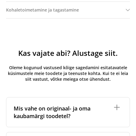
Kohaletoimetamine ja tagastamine
Kas vajate abi? Alustage siit.
Oleme kogunud vastused kõige sagedamini esitatavatele
küsimustele meie toodete ja teenuste kohta. Kui te ei leia
siit vastust, võtke meiega otse ühendust.
Mis vahe on originaal- ja oma
kaubamärgi toodetel?
Originaalfiltrid
on valmistatud ventilatsiooniseadme