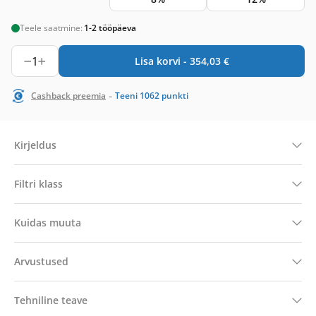
Teele saatmine:
1-2 tööpäeva
1
Lisa korvi -
354,03
€
-
Cashback preemia
Teeni
1062
punkti
Kirjeldus
Filtri klass
Kuidas muuta
Arvustused
Tehniline teave