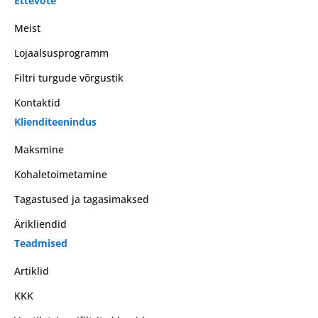
Ettevõte
Meist
Lojaalsusprogramm
Filtri turgude võrgustik
Kontaktid
Klienditeenindus
Maksmine
Kohaletoimetamine
Tagastused ja tagasimaksed
Ärikliendid
Teadmised
Artiklid
KKK