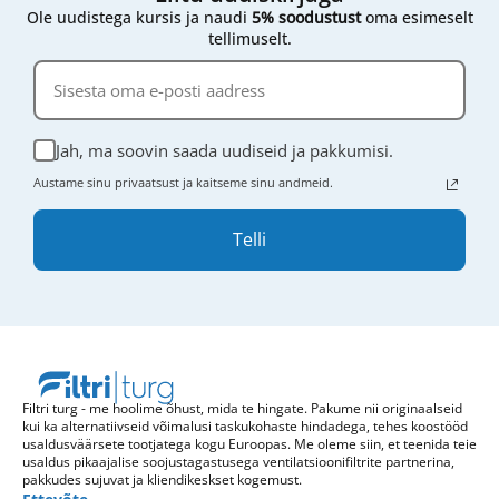
Ole uudistega kursis ja naudi
5% soodustust
oma esimeselt
tellimuselt.
Jah, ma soovin saada uudiseid ja pakkumisi.
Austame sinu privaatsust ja kaitseme sinu andmeid.
Telli
Filtri turg - me hoolime õhust, mida te hingate. Pakume nii originaalseid
kui ka alternatiivseid võimalusi taskukohaste hindadega, tehes koostööd
usaldusväärsete tootjatega kogu Euroopas. Me oleme siin, et teenida teie
usaldus pikaajalise soojustagastusega ventilatsioonifiltrite partnerina,
pakkudes sujuvat ja kliendikeskset kogemust.