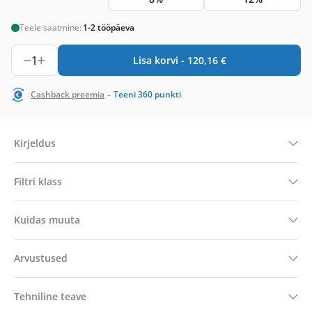
Teele saatmine:
1-2 tööpäeva
1
Lisa korvi -
120,16
€
-
Cashback preemia
Teeni
360
punkti
Kirjeldus
Filtri klass
Kuidas muuta
Arvustused
Tehniline teave