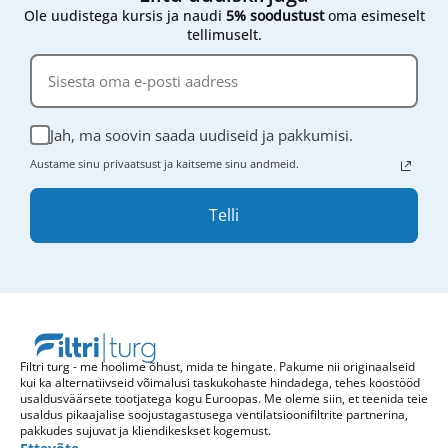
Ole uudistega kursis ja naudi
5% soodustust
oma esimeselt
tellimuselt.
Jah, ma soovin saada uudiseid ja pakkumisi.
Austame sinu privaatsust ja kaitseme sinu andmeid.
Telli
Filtri turg - me hoolime õhust, mida te hingate. Pakume nii originaalseid
kui ka alternatiivseid võimalusi taskukohaste hindadega, tehes koostööd
usaldusväärsete tootjatega kogu Euroopas. Me oleme siin, et teenida teie
usaldus pikaajalise soojustagastusega ventilatsioonifiltrite partnerina,
pakkudes sujuvat ja kliendikeskset kogemust.