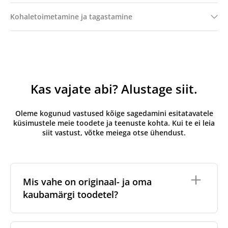
Kohaletoimetamine ja tagastamine
Kas vajate abi? Alustage siit.
Oleme kogunud vastused kõige sagedamini esitatavatele
küsimustele meie toodete ja teenuste kohta. Kui te ei leia
siit vastust, võtke meiega otse ühendust.
Mis vahe on originaal- ja oma
kaubamärgi toodetel?
Originaalfiltrid
on valmistatud ventilatsiooniseadme