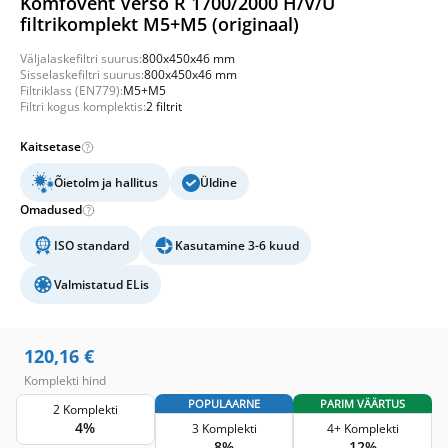
Komfovent Verso R 1700/2000 H/V/U
filtrikomplekt M5+M5 (originaal)
Väljalaskefiltri suurus:
800x450x46 mm
Sisselaskefiltri suurus:
800x450x46 mm
Filtriklass (EN779):
M5+M5
Filtri kogus komplektis:
2 filtrit
Kaitsetase
Õietolm ja hallitus
Üldine
Omadused
ISO standard
Kasutamine 3-6 kuud
Valmistatud ELis
120,16
€
Komplekti hind
POPULAARNE
PARIM VÄÄRTUS
2 Komplekti
4%
3 Komplekti
4+ Komplekti
8%
12%