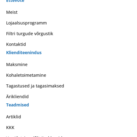
Ettevõte
Meist
Lojaalsusprogramm
Filtri turgude võrgustik
Kontaktid
Klienditeenindus
Maksmine
Kohaletoimetamine
Tagastused ja tagasimaksed
Ärikliendid
Teadmised
Artiklid
KKK