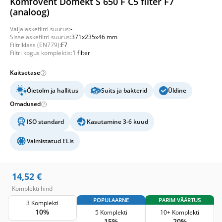
Komfovent Domekt S 650 F C5 filter F7
(analoog)
Väljalaskefiltri suurus:
-
Sisselaskefiltri suurus:
371x235x46 mm
Filtriklass (EN779):
F7
Filtri kogus komplektis:
1 filter
Kaitsetase
Õietolm ja hallitus
Suits ja bakterid
Üldine
Omadused
ISO standard
Kasutamine 3-6 kuud
Valmistatud ELis
14,52
€
Komplekti hind
POPULAARNE
PARIM VÄÄRTUS
3 Komplekti
10%
5 Komplekti
10+ Komplekti
15%
20%