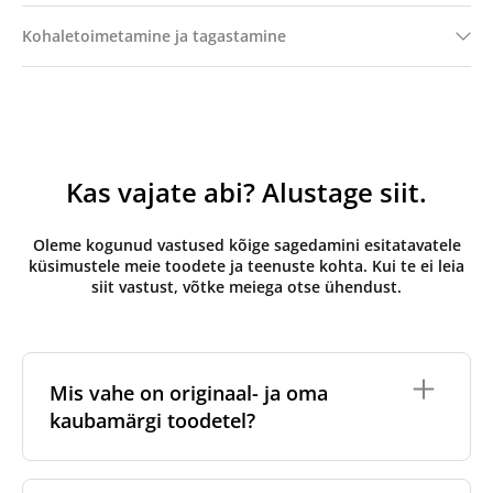
Kohaletoimetamine ja tagastamine
Kas vajate abi? Alustage siit.
Oleme kogunud vastused kõige sagedamini esitatavatele
küsimustele meie toodete ja teenuste kohta. Kui te ei leia
siit vastust, võtke meiega otse ühendust.
Mis vahe on originaal- ja oma
kaubamärgi toodetel?
Originaalfiltrid
on valmistatud ventilatsiooniseadme