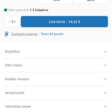
Teele saatmine:
1-2 tööpäeva
1
Lisa korvi -
14,52
€
-
Cashback preemia
Teeni
42
punkti
Kirjeldus
Filtri klass
Kuidas muuta
Arvustused
Tehniline teave