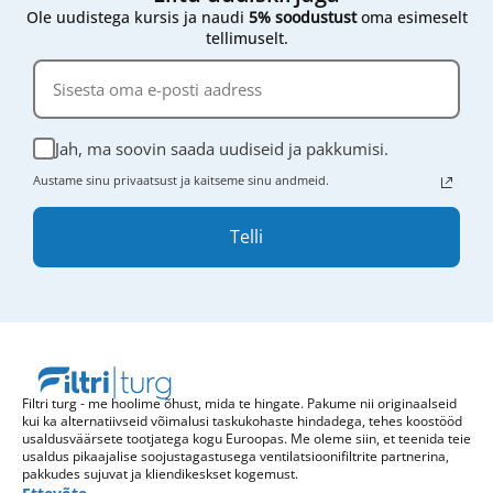
Ole uudistega kursis ja naudi
5% soodustust
oma esimeselt
tellimuselt.
Jah, ma soovin saada uudiseid ja pakkumisi.
Austame sinu privaatsust ja kaitseme sinu andmeid.
Telli
Filtri turg - me hoolime õhust, mida te hingate. Pakume nii originaalseid
kui ka alternatiivseid võimalusi taskukohaste hindadega, tehes koostööd
usaldusväärsete tootjatega kogu Euroopas. Me oleme siin, et teenida teie
usaldus pikaajalise soojustagastusega ventilatsioonifiltrite partnerina,
pakkudes sujuvat ja kliendikeskset kogemust.