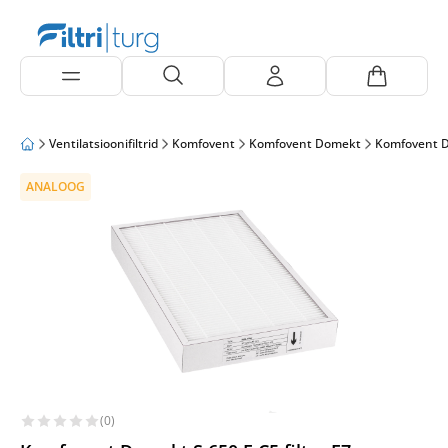
Ventilatsioonifiltrid
Komfovent
Komfovent Domekt
Komfovent 
ANALOOG
(0)