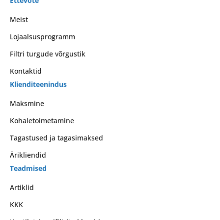
Ettevõte
Meist
Lojaalsusprogramm
Filtri turgude võrgustik
Kontaktid
Klienditeenindus
Maksmine
Kohaletoimetamine
Tagastused ja tagasimaksed
Ärikliendid
Teadmised
Artiklid
KKK