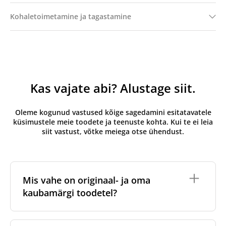
Kohaletoimetamine ja tagastamine
Kas vajate abi? Alustage siit.
Oleme kogunud vastused kõige sagedamini esitatavatele
küsimustele meie toodete ja teenuste kohta. Kui te ei leia
siit vastust, võtke meiega otse ühendust.
Mis vahe on originaal- ja oma
kaubamärgi toodetel?
Originaalfiltrid
on valmistatud ventilatsiooniseadme