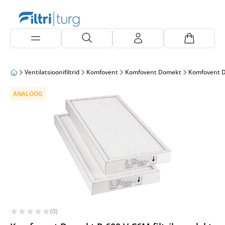
Ventilatsioonifiltrid
Komfovent
Komfovent Domekt
Komfovent 
ANALOOG
(0)