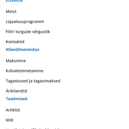
Ettevõte
Meist
Lojaalsusprogramm
Filtri turgude võrgustik
Kontaktid
Klienditeenindus
Maksmine
Kohaletoimetamine
Tagastused ja tagasimaksed
Ärikliendid
Teadmised
Artiklid
KKK