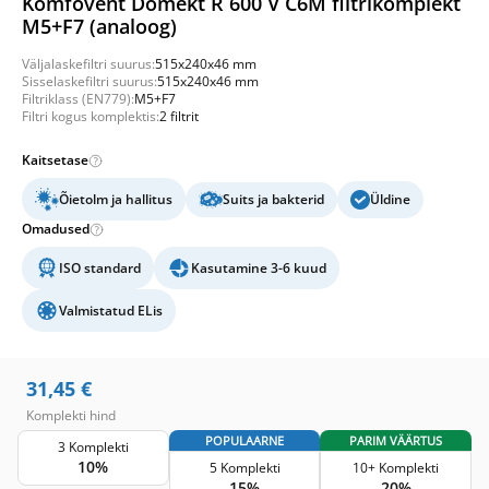
Komfovent Domekt R 600 V C6M filtrikomplekt
M5+F7 (analoog)
Väljalaskefiltri suurus:
515x240x46 mm
Sisselaskefiltri suurus:
515x240x46 mm
Filtriklass (EN779):
M5+F7
Filtri kogus komplektis:
2 filtrit
Kaitsetase
Õietolm ja hallitus
Suits ja bakterid
Üldine
Omadused
ISO standard
Kasutamine 3-6 kuud
Valmistatud ELis
31,45
€
Komplekti hind
POPULAARNE
PARIM VÄÄRTUS
3 Komplekti
10%
5 Komplekti
10+ Komplekti
15%
20%