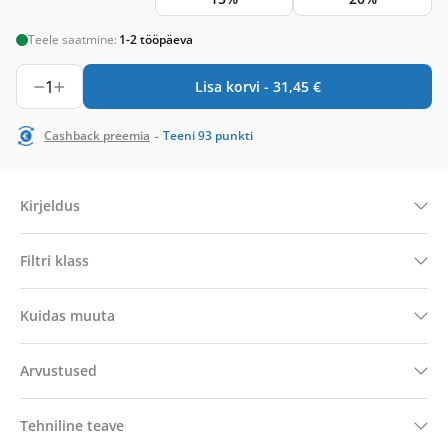
Teele saatmine:
1-2 tööpäeva
1
Lisa korvi -
31,45
€
-
Cashback preemia
Teeni
93
punkti
Kirjeldus
Filtri klass
Kuidas muuta
Arvustused
Tehniline teave