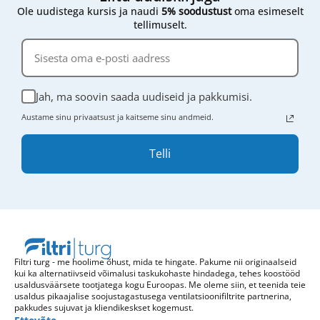
Ole uudistega kursis ja naudi
5% soodustust
oma esimeselt
tellimuselt.
Jah, ma soovin saada uudiseid ja pakkumisi.
Austame sinu privaatsust ja kaitseme sinu andmeid.
Telli
Filtri turg - me hoolime õhust, mida te hingate. Pakume nii originaalseid
kui ka alternatiivseid võimalusi taskukohaste hindadega, tehes koostööd
usaldusväärsete tootjatega kogu Euroopas. Me oleme siin, et teenida teie
usaldus pikaajalise soojustagastusega ventilatsioonifiltrite partnerina,
pakkudes sujuvat ja kliendikeskset kogemust.