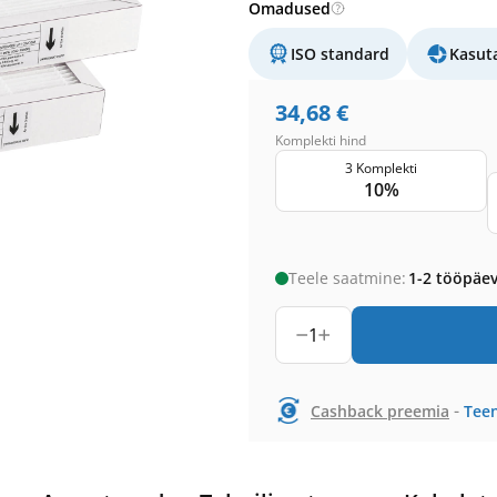
Omadused
ISO standard
Kasut
34,68
€
Komplekti hind
3 Komplekti
10%
Teele saatmine:
1-2 tööpäe
1
-
Cashback preemia
Teen