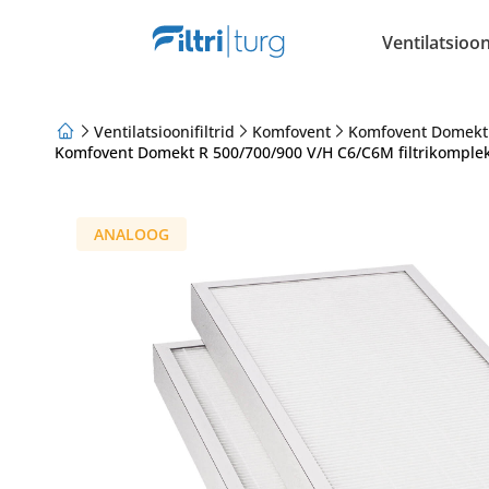
Ventilatsiooni
Ventilatsioonifiltrid
Komfovent
Komfovent Domekt
Komfovent Domekt R 500/700/900 V/H C6/C6M filtrikomplek
Meist
Lojaalsusprogramm
Artiklid
ANALOOG