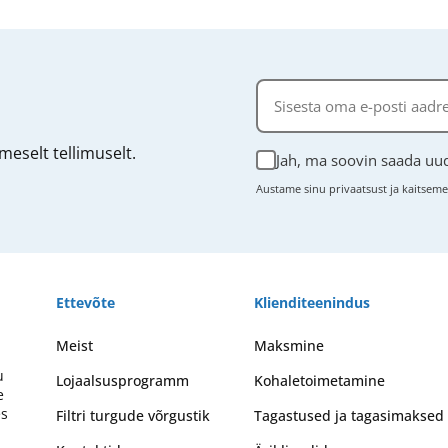
eselt tellimuselt.
Jah, ma soovin saada uud
Austame sinu privaatsust ja kaitsem
Ettevõte
Klienditeenindus
Meist
Maksmine
u
Lojaalsusprogramm
Kohaletoimetamine
e
es
Filtri turgude võrgustik
Tagastused ja tagasimaksed