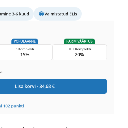
amine 3-6 kuud
Valmistatud ELis
POPULAARNE
PARIM VÄÄRTUS
5 Komplekti
10+ Komplekti
15%
20%
va
Lisa korvi -
34,68
€
i
102
punkti