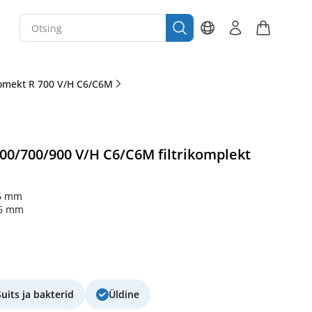
omekt R 700 V/H C6/C6M
0/700/900 V/H C6/C6M filtrikomplekt
6 mm
46 mm
Suits ja bakterid
Üldine