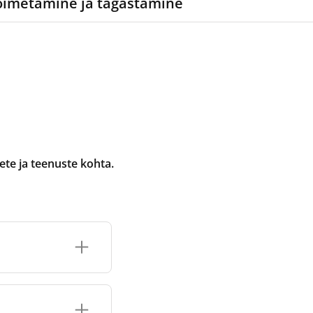
oimetamine ja tagastamine
te ja teenuste kohta.
selle jaoks
e tootmis- ja