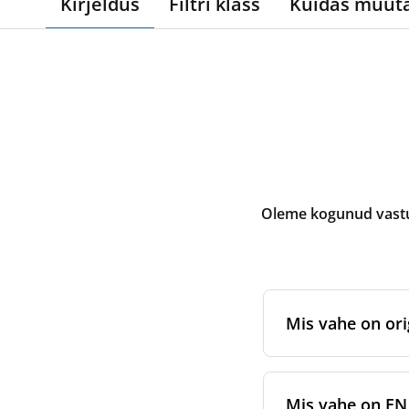
Kirjeldus
Filtri klass
Kuidas muut
Oleme kogunud vastus
Mis vahe on ori
Originaalfiltrid
on 
sertifitseeritud 
Mis vahe on EN 7