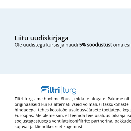
Liitu uudiskirjaga
Ole uudistega kursis ja naudi
5% soodustust
oma esim
Filtri turg - me hoolime õhust, mida te hingate. Pakume nii
originaalseid kui ka alternatiivseid võimalusi taskukohaste
hindadega, tehes koostööd usaldusväärsete tootjatega kog
Euroopas. Me oleme siin, et teenida teie usaldus pikaajalis
soojustagastusega ventilatsioonifiltrite partnerina, pakkud
sujuvat ja kliendikeskset kogemust.