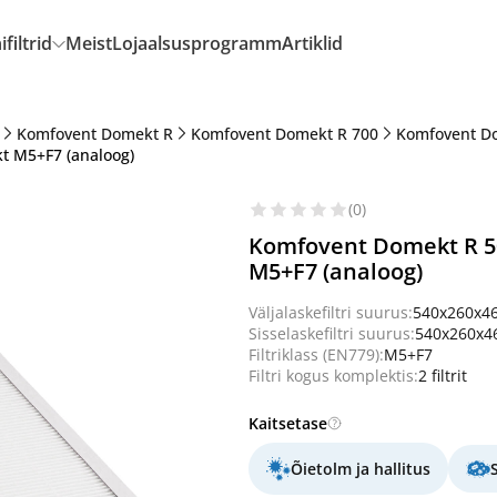
filtrid
Meist
Lojaalsusprogramm
Artiklid
Komfovent Domekt R
Komfovent Domekt R 700
Komfovent D
t M5+F7 (analoog)
(0)
Komfovent Domekt R 50
M5+F7 (analoog)
Väljalaskefiltri suurus:
540x260x4
Sisselaskefiltri suurus:
540x260x
Filtriklass (EN779):
M5+F7
Filtri kogus komplektis:
2 filtrit
Kaitsetase
Õietolm ja hallitus