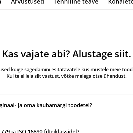
a
Arvustused
Tehniline teave
Kohalet
Kas vajate abi? Alustage siit.
ed kõige sagedamini esitatavatele küsimustele meie toode
Kui te ei leia siit vastust, võtke meiega otse ühendust.
ginaal- ja oma kaubamärgi toodetel?
valmistatud ventilatsiooniseadme originaalbrändi poolt või 
tootmispartnerite kaudu. Need vastavad kaubamärgi kindlatel
79 ja ISO 16890 filtriklassidel?