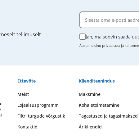
eselt tellimuselt.
Jah, ma soovin saada uud
Austame sinu privaatsust ja kaitsem
Ettevõte
Klienditeenindus
Meist
Maksmine
u
Lojaalsusprogramm
Kohaletoimetamine
e
es
Filtri turgude võrgustik
Tagastused ja tagasimaksed
Kontaktid
Ärikliendid