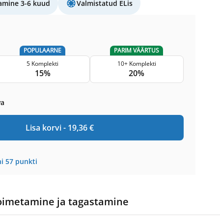
amine 3-6 kuud
Valmistatud ELis
POPULAARNE
PARIM VÄÄRTUS
5 Komplekti
10+ Komplekti
15%
20%
va
Lisa korvi -
19,36
€
i
57
punkti
oimetamine ja tagastamine