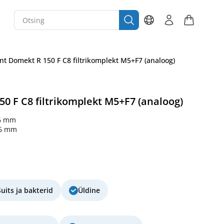
t Domekt R 150 F C8 filtrikomplekt M5+F7 (analoog)
 F C8 filtrikomplekt M5+F7 (analoog)
6 mm
46 mm
Suits ja bakterid
Üldine