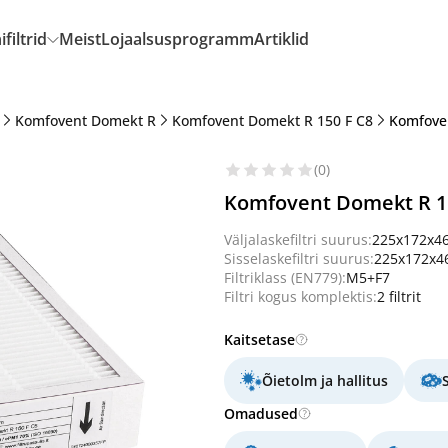
filtrid
Meist
Lojaalsusprogramm
Artiklid
Komfovent Domekt R
Komfovent Domekt R 150 F C8
Komfoven
(0)
Komfovent Domekt R 150
Väljalaskefiltri suurus:
225x172x4
Sisselaskefiltri suurus:
225x172x
Filtriklass (EN779):
M5+F7
Filtri kogus komplektis:
2 filtrit
Kaitsetase
Õietolm ja hallitus
Omadused