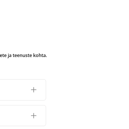
te ja teenuste kohta.
selle jaoks
e tootmis- ja