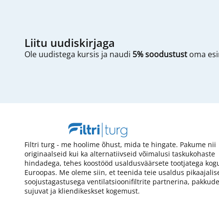
Liitu uudiskirjaga
Ole uudistega kursis ja naudi
5% soodustust
oma esim
Filtri turg - me hoolime õhust, mida te hingate. Pakume nii
originaalseid kui ka alternatiivseid võimalusi taskukohaste
hindadega, tehes koostööd usaldusväärsete tootjatega kog
Euroopas. Me oleme siin, et teenida teie usaldus pikaajalis
soojustagastusega ventilatsioonifiltrite partnerina, pakkud
sujuvat ja kliendikeskset kogemust.