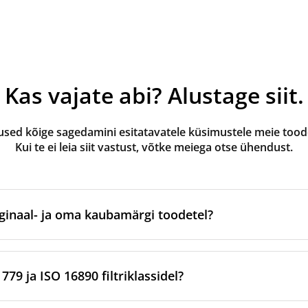
Kas vajate abi? Alustage siit.
ed kõige sagedamini esitatavatele küsimustele meie toode
Kui te ei leia siit vastust, võtke meiega otse ühendust.
ginaal- ja oma kaubamärgi toodetel?
valmistatud ventilatsiooniseadme originaalbrändi poolt või 
tootmispartnerite kaudu. Need vastavad kaubamärgi kindlatel
79 ja ISO 16890 filtriklassidel?
rditele.