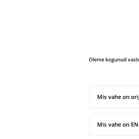
Oleme kogunud vastus
Mis vahe on ori
Originaalfiltrid
on 
sertifitseeritud 
Mis vahe on EN 7
pakendamisstanda