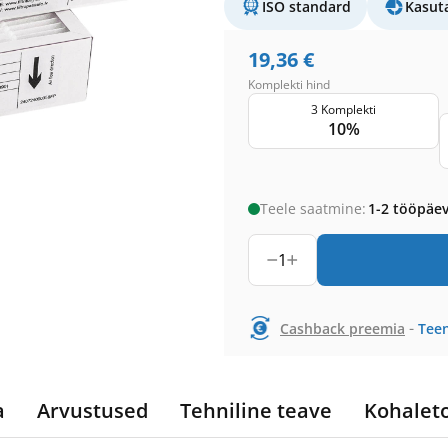
ISO standard
Kasut
19,36
€
Komplekti hind
3 Komplekti
10%
Teele saatmine:
1-2 tööpäe
1
-
Cashback preemia
Teen
a
Arvustused
Tehniline teave
Kohalet