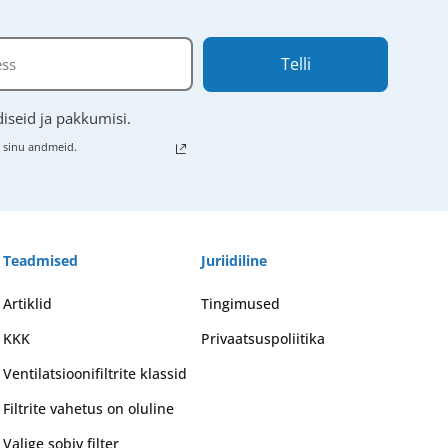
Telli
iseid ja pakkumisi.
e sinu andmeid.
Teadmised
Juriidiline
Artiklid
Tingimused
KKK
Privaatsuspoliitika
Ventilatsioonifiltrite klassid
Filtrite vahetus on oluline
Valige sobiv filter