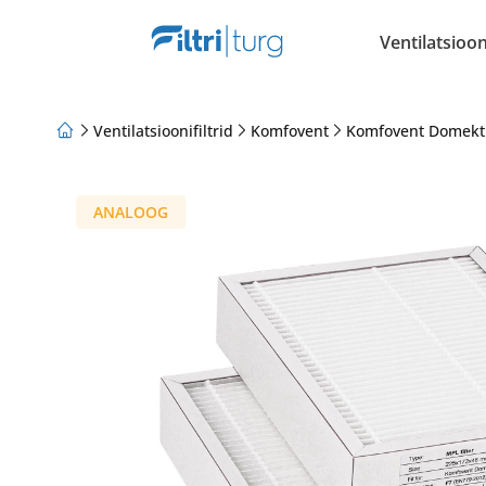
Ventilatsiooni
Ventilatsioonifiltrid
Komfovent
Komfovent Domekt
Meist
Lojaalsusprogramm
Artiklid
ANALOOG