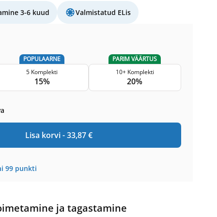
amine 3-6 kuud
Valmistatud ELis
POPULAARNE
PARIM VÄÄRTUS
5 Komplekti
10+ Komplekti
15%
20%
va
Lisa korvi -
33,87
€
i
99
punkti
oimetamine ja tagastamine