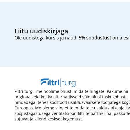
Liitu uudiskirjaga
Ole uudistega kursis ja naudi
5% soodustust
oma esim
Filtri turg - me hoolime õhust, mida te hingate. Pakume nii
originaalseid kui ka alternatiivseid võimalusi taskukohaste
hindadega, tehes koostööd usaldusväärsete tootjatega kog
Euroopas. Me oleme siin, et teenida teie usaldus pikaajalis
soojustagastusega ventilatsioonifiltrite partnerina, pakkud
sujuvat ja kliendikeskset kogemust.