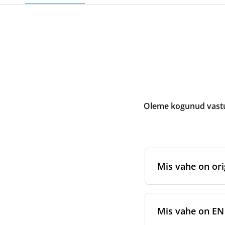
Oleme kogunud vastus
Mis vahe on ori
Originaalfiltrid
on 
sertifitseeritud 
Mis vahe on EN 7
pakendamisstanda