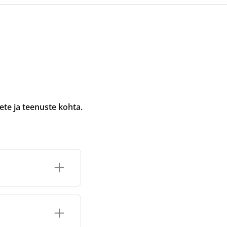
te ja teenuste kohta.
selle jaoks
e tootmis- ja