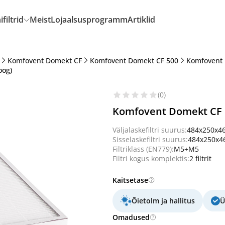
filtrid
Meist
Lojaalsusprogramm
Artiklid
Komfovent Domekt CF
Komfovent Domekt CF 500
Komfovent 
oog)
(0)
Komfovent Domekt CF 5
Väljalaskefiltri suurus:
484x250x4
Sisselaskefiltri suurus:
484x250x
Filtriklass (EN779):
M5+M5
Filtri kogus komplektis:
2 filtrit
Kaitsetase
Õietolm ja hallitus
Ü
Omadused