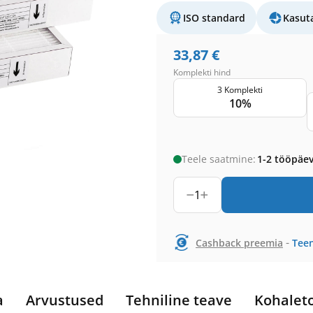
ISO standard
Kasut
33,87
€
Komplekti hind
3 Komplekti
10%
Teele saatmine:
1-2 tööpäe
1
-
Cashback preemia
Teen
a
Arvustused
Tehniline teave
Kohalet