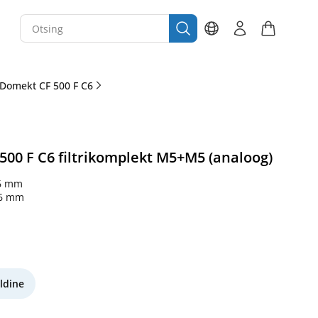
Domekt CF 500 F C6
00 F C6 filtrikomplekt M5+M5 (analoog)
6 mm
46 mm
ldine