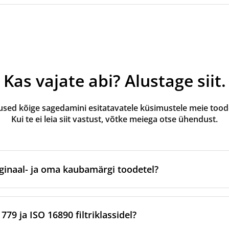
Kas vajate abi? Alustage siit.
ed kõige sagedamini esitatavatele küsimustele meie toode
Kui te ei leia siit vastust, võtke meiega otse ühendust.
ginaal- ja oma kaubamärgi toodetel?
valmistatud ventilatsiooniseadme originaalbrändi poolt või 
tootmispartnerite kaudu. Need vastavad kaubamärgi kindlatel
79 ja ISO 16890 filtriklassidel?
rditele.