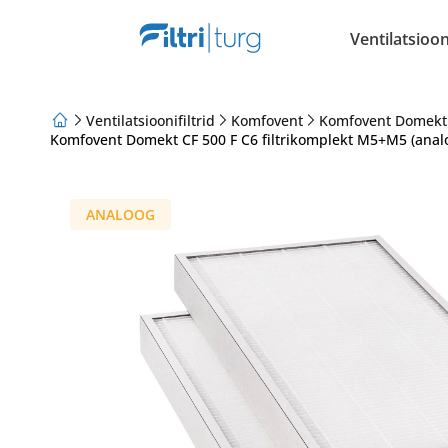
Ventilatsiooni
Ventilatsioonifiltrid
Komfovent
Komfovent Domekt
Komfovent Domekt CF 500 F C6 filtrikomplekt M5+M5 (anal
Meist
Lojaalsusprogramm
Artiklid
ANALOOG