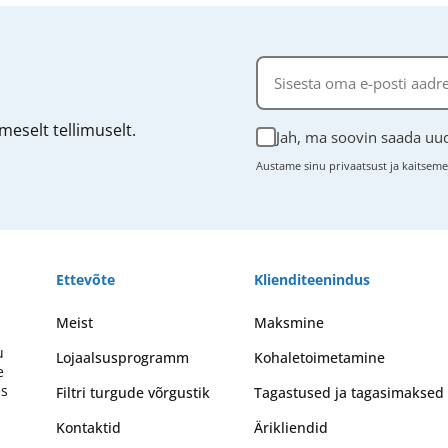
eselt tellimuselt.
Jah, ma soovin saada uud
Austame sinu privaatsust ja kaitsem
Ettevõte
Klienditeenindus
Meist
Maksmine
u
Lojaalsusprogramm
Kohaletoimetamine
e
es
Filtri turgude võrgustik
Tagastused ja tagasimaksed
Kontaktid
Ärikliendid