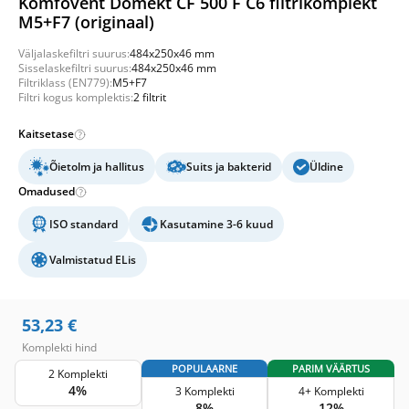
Komfovent Domekt CF 500 F C6 filtrikomplekt
M5+F7 (originaal)
Väljalaskefiltri suurus:
484x250x46 mm
Sisselaskefiltri suurus:
484x250x46 mm
Filtriklass (EN779):
M5+F7
Filtri kogus komplektis:
2 filtrit
Kaitsetase
Õietolm ja hallitus
Suits ja bakterid
Üldine
Omadused
ISO standard
Kasutamine 3-6 kuud
Valmistatud ELis
53,23
€
Komplekti hind
POPULAARNE
PARIM VÄÄRTUS
2 Komplekti
4%
3 Komplekti
4+ Komplekti
8%
12%