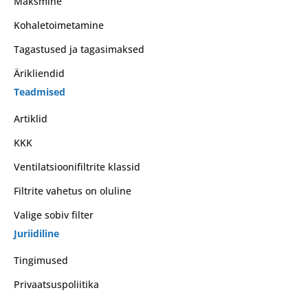
Maksmine
Kohaletoimetamine
Tagastused ja tagasimaksed
Ärikliendid
Teadmised
Artiklid
KKK
Ventilatsioonifiltrite klassid
Filtrite vahetus on oluline
Valige sobiv filter
Juriidiline
Tingimused
Privaatsuspoliitika