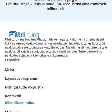
Ole uudistega kursis ja naudi
5% soodustust
oma esimeselt
tellimuselt.
Filtri turg - me hoolime õhust, mida te hingate. Pakume nii originaalseid
kui ka alternatiivseid võimalusi taskukohaste hindadega, tehes koostööd
usaldusväärsete tootjatega kogu Euroopas. Me oleme siin, et teenida teie
usaldus pikaajalise soojustagastusega ventilatsioonifiltrite partnerina,
pakkudes sujuvat ja kliendikeskset kogemust.
Ettevõte
Meist
Lojaalsusprogramm
Filtri turgude võrgustik
Kontaktid
Klienditeenindus