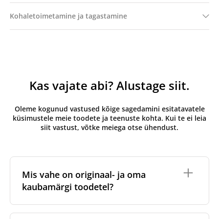
Kohaletoimetamine ja tagastamine
Kas vajate abi? Alustage siit.
Oleme kogunud vastused kõige sagedamini esitatavatele
küsimustele meie toodete ja teenuste kohta. Kui te ei leia
siit vastust, võtke meiega otse ühendust.
Mis vahe on originaal- ja oma
kaubamärgi toodetel?
Originaalfiltrid
on valmistatud ventilatsiooniseadme