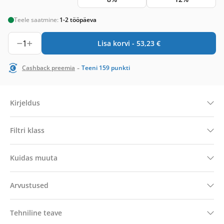
Teele saatmine:
1-2 tööpäeva
1
Lisa korvi -
53,23
€
-
Cashback preemia
Teeni
159
punkti
Kirjeldus
Filtri klass
Kuidas muuta
Arvustused
Tehniline teave