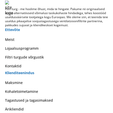
Filtri turg - me hoolime õhust, mida te hingate. Pakume nii originaalseid
kui ka alternatiivseid võimalusi taskukohaste hindadega, tehes koostööd
usaldusväärsete tootjatega kogu Euroopas. Me oleme siin, et teenida teie
usaldus pikaajalise soojustagastusega ventilatsioonifiltrite partnerina,
pakkudes sujuvat ja kliendikeskset kogemust.
Ettevõte
Meist
Lojaalsusprogramm
Filtri turgude võrgustik
Kontaktid
Klienditeenindus
Maksmine
Kohaletoimetamine
Tagastused ja tagasimaksed
Ärikliendid