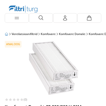
Ventilatsioonifiltrid
Komfovent
Komfovent Domekt
Komfovent 
ANALOOG
(0)