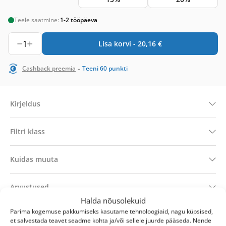
Teele saatmine:
1-2 tööpäeva
1
Lisa korvi -
20,16
€
-
Cashback preemia
Teeni
60
punkti
Kirjeldus
Filtri klass
Kuidas muuta
Arvustused
Halda nõusolekuid
Parima kogemuse pakkumiseks kasutame tehnoloogiaid, nagu küpsised,
Tehniline teave
et salvestada teavet seadme kohta ja/või sellele juurde pääseda. Nende