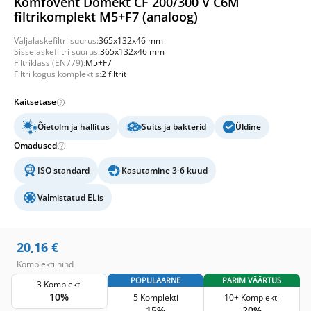
Komfovent Domekt CF 200/300 V C6M
filtrikomplekt M5+F7 (analoog)
Väljalaskefiltri suurus:
365x132x46 mm
Sisselaskefiltri suurus:
365x132x46 mm
Filtriklass (EN779):
M5+F7
Filtri kogus komplektis:
2 filtrit
Kaitsetase
Õietolm ja hallitus
Suits ja bakterid
Üldine
Omadused
ISO standard
Kasutamine 3-6 kuud
Valmistatud ELis
20,16
€
Komplekti hind
POPULAARNE
PARIM VÄÄRTUS
3 Komplekti
10%
5 Komplekti
10+ Komplekti
15%
20%