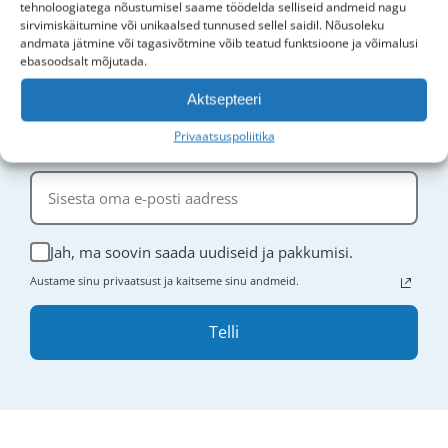
tehnoloogiatega nõustumisel saame töödelda selliseid andmeid nagu
sirvimiskäitumine või unikaalsed tunnused sellel saidil. Nõusoleku
Kohaletoimetamine ja tagastamine
andmata jätmine või tagasivõtmine võib teatud funktsioone ja võimalusi
ebasoodsalt mõjutada.
Aktsepteeri
Liitu uudiskirjaga
Ole uudistega kursis ja naudi
5% soodustust
oma esimeselt
Privaatsuspoliitika
tellimuselt.
Jah, ma soovin saada uudiseid ja pakkumisi.
Austame sinu privaatsust ja kaitseme sinu andmeid.
Telli