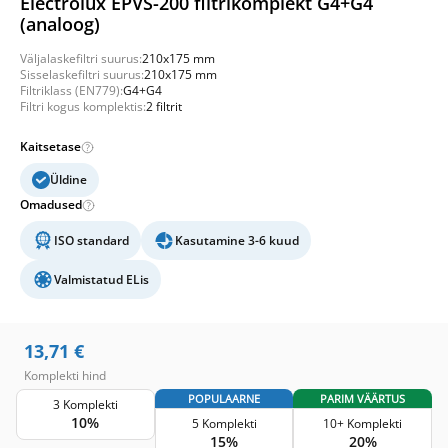
Electrolux EPVS-200 filtrikomplekt G4+G4
(analoog)
Väljalaskefiltri suurus:
210x175 mm
Sisselaskefiltri suurus:
210x175 mm
Filtriklass (EN779):
G4+G4
Filtri kogus komplektis:
2 filtrit
Kaitsetase
Üldine
Omadused
ISO standard
Kasutamine 3-6 kuud
Valmistatud ELis
13,71
€
Komplekti hind
POPULAARNE
PARIM VÄÄRTUS
3 Komplekti
10%
5 Komplekti
10+ Komplekti
15%
20%