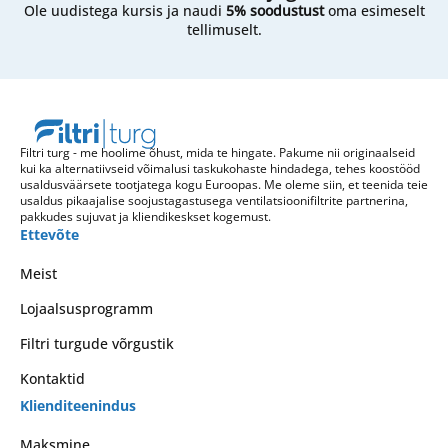
Ole uudistega kursis ja naudi
5% soodustust
oma esimeselt
tellimuselt.
Filtri turg - me hoolime õhust, mida te hingate. Pakume nii originaalseid
kui ka alternatiivseid võimalusi taskukohaste hindadega, tehes koostööd
usaldusväärsete tootjatega kogu Euroopas. Me oleme siin, et teenida teie
usaldus pikaajalise soojustagastusega ventilatsioonifiltrite partnerina,
pakkudes sujuvat ja kliendikeskset kogemust.
Ettevõte
Meist
Lojaalsusprogramm
Filtri turgude võrgustik
Kontaktid
Klienditeenindus
Maksmine