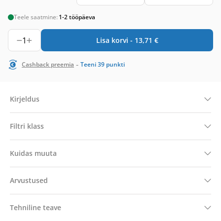
Teele saatmine:
1-2 tööpäeva
1
Lisa korvi -
13,71
€
-
Cashback preemia
Teeni
39
punkti
Kirjeldus
Filtri klass
Kuidas muuta
Arvustused
Tehniline teave