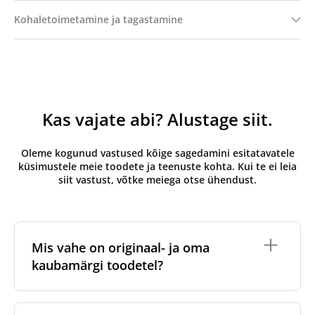
Kohaletoimetamine ja tagastamine
Kas vajate abi? Alustage siit.
Oleme kogunud vastused kõige sagedamini esitatavatele
küsimustele meie toodete ja teenuste kohta. Kui te ei leia
siit vastust, võtke meiega otse ühendust.
Mis vahe on originaal- ja oma
kaubamärgi toodetel?
Originaalfiltrid
on valmistatud ventilatsiooniseadme