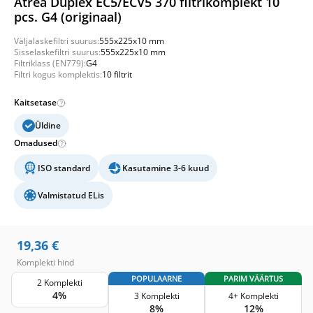
Atrea Duplex EC5/ECV5 370 filtrikomplekt 10
pcs. G4 (originaal)
Väljalaskefiltri suurus:
555x225x10 mm
Sisselaskefiltri suurus:
555x225x10 mm
Filtriklass (EN779):
G4
Filtri kogus komplektis:
10 filtrit
Kaitsetase
Üldine
Omadused
ISO standard
Kasutamine 3-6 kuud
Valmistatud ELis
19,36
€
Komplekti hind
POPULAARNE
PARIM VÄÄRTUS
2 Komplekti
4%
3 Komplekti
4+ Komplekti
8%
12%