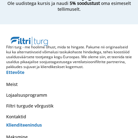
Ole uudistega kursis ja naudi
5% soodustust
oma esimeselt
tellimuselt.
Filtri turg - me hoolime õhust, mida te hingate. Pakume nii originaalseid
kui ka alternatiivseid võimalusi taskukohaste hindadega, tehes koostööd
usaldusväärsete tootjatega kogu Euroopas. Me oleme siin, et teenida teie
usaldus pikaajalise soojustagastusega ventilatsioonifiltrite partnerina,
pakkudes sujuvat ja kliendikeskset kogemust.
Ettevõte
Meist
Lojaalsusprogramm
Filtri turgude võrgustik
Kontaktid
Klienditeenindus
Maksmine