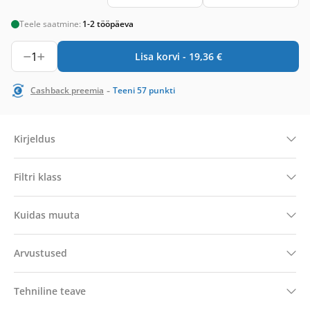
Teele saatmine:
1-2 tööpäeva
1
Lisa korvi -
19,36
€
-
Cashback preemia
Teeni
57
punkti
Kirjeldus
Filtri klass
Kuidas muuta
Arvustused
Tehniline teave