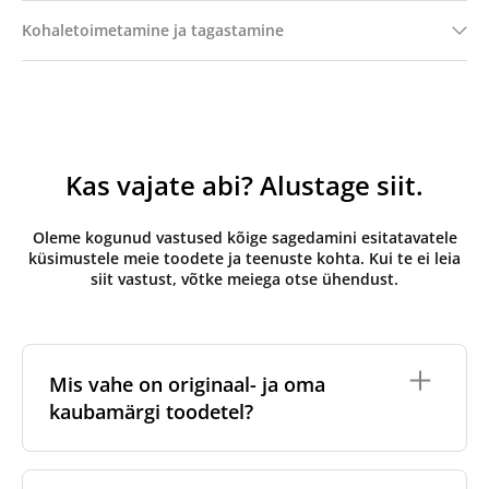
Kohaletoimetamine ja tagastamine
Kas vajate abi? Alustage siit.
Oleme kogunud vastused kõige sagedamini esitatavatele
küsimustele meie toodete ja teenuste kohta. Kui te ei leia
siit vastust, võtke meiega otse ühendust.
Mis vahe on originaal- ja oma
kaubamärgi toodetel?
Originaalfiltrid
on valmistatud ventilatsiooniseadme