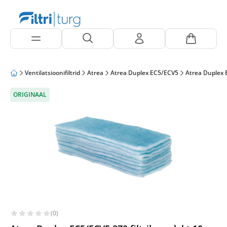
Ventilatsioonifiltrid
Atrea
Atrea Duplex EC5/ECV5
Atrea Duplex 
ORIGINAAL
(0)