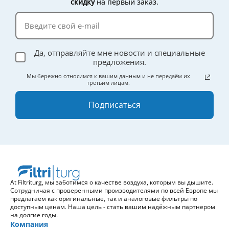
скидку
на первый заказ.
Да, отправляйте мне новости и специальные
предложения.
Мы бережно относимся к вашим данным и не передаём их
третьим лицам.
Подписаться
At Filtriturg, мы заботимся о качестве воздуха, которым вы дышите.
Сотрудничая с проверенными производителями по всей Европе мы
предлагаем как оригинальные, так и аналоговые фильтры по
доступным ценам. Наша цель - стать вашим надёжным партнером
на долгие годы.
Компания