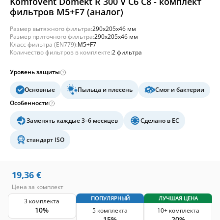
Komfovent Domekt R 300 V C6 C8 - комплект
фильтров M5+F7 (аналог)
Размер вытяжного фильтра:
290x205x46 мм
Размер приточного фильтра:
290x205x46 мм
Класс фильтра (EN779):
M5+F7
Количество фильтров в комплекте:
2 фильтра
Уровень защиты
Основные
Пыльца и плесень
Смог и бактерии
Особенности
Заменять каждые 3–6 месяцев
Сделано в ЕС
стандарт ISO
19,36
€
Цена за комплект
ПОПУЛЯРНЫЙ
ЛУЧШАЯ ЦЕНА
3 комплекта
10%
5 комплекта
10+ комплекта
15%
20%