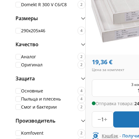
Domekt R 300 V C6/C8
2
Размеры
290x205x46
4
Качество
Аналог
2
19,36
€
Оригинал
2
Цена за комплект
Защита
3 к
Основные
4
Пыльца и плесень
4
Отправка товара:
24
Смог и бактерии
2
1
Производитель
Komfovent
2
-
Кэшбэк
Получи