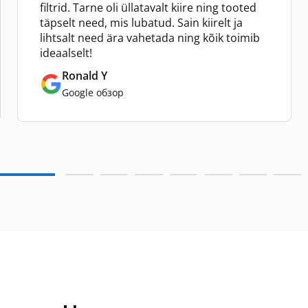
filtrid. Tarne oli üllatavalt kiire ning tooted
täpselt need, mis lubatud. Sain kiirelt ja
lihtsalt need ära vahetada ning kõik toimib
ideaalselt!
Ronald Y
Google обзор