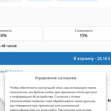
омплекта
5 комплекта
10%
15%
-48 часов
В корзину -
20,16
€
те
60
баллов
Управление согласием
Чтобы обеспечить наилучший опыт, мы используем такие
(0)
технологии, как файлы cookie, для хранения и/или доступа
к информации об устройстве. Согласие с этими
Komfovent Domekt R 300 V C6 C8 -
технологиями позволит нам обрабатывать такие данные,
как поведение при просмотре или уникальные
Размер вытяжного фильтра:
290x205x46 мм
идентификаторы на этом сайте. Несогласие или отзыв