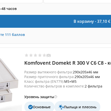
-48 часов
В корзину -
37,10
€
те
111
баллов
(0)
Komfovent Domekt R 300 V C6 C8 -
Размер вытяжного фильтра:
290x205x46 мм
Размер приточного фильтра:
290x205x46 мм
Класс фильтра (EN779):
M5+M5
Количество фильтров в комплекте:
2 фильтра
Уровень защиты
Основные
Пыльца и плесень