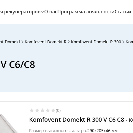
я рекуператоров
О нас
Программа лояльности
Статьи
nt Domekt
Komfovent Domekt R
Komfovent Domekt R 300
Kom
V C6/C8
(0)
Komfovent Domekt R 300 V C6 C8 -
Размер вытяжного фильтра:
290x205x46 мм