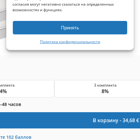
Размер приточного фильтра:
290x205x46 мм
согласия могут негативно сказаться на определенных
Класс фильтра (EN779):
M5+M5
возможностях и функциях.
Количество фильтров в комплекте:
2 фильтра
Принять
Уровень защиты
Основные
Пыльца и плесень
Политика конфиденциальности
омплекта
3 комплекта
4%
8%
-48 часов
В корзину -
34,68
€
те
102
баллов