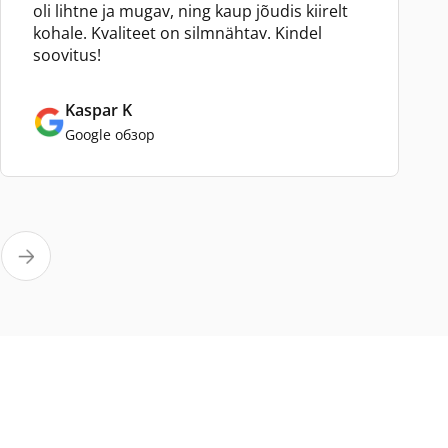
oli lihtne ja mugav, ning kaup jõudis kiirelt
kohale. Kvaliteet on silmnähtav. Kindel
soovitus!
Kaspar K
Google обзор