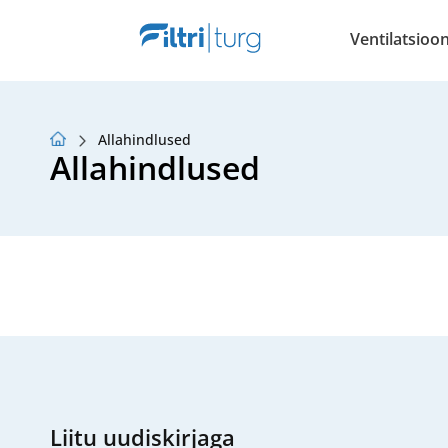
Ventilatsiooni
Allahindlused
Meist
Allahindlused
Lojaalsusprogramm
Artiklid
Liitu uudiskirjaga