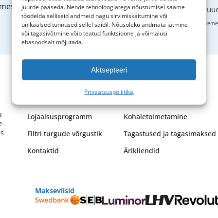
eselt tellimuselt.
juurde pääseda. Nende tehnoloogiatega nõustumisel saame
Jah, ma soovin saada uud
töödelda selliseid andmeid nagu sirvimiskäitumine või
Austame sinu privaatsust ja kaitsem
unikaalsed tunnused sellel saidil. Nõusoleku andmata jätmine
või tagasivõtmine võib teatud funktsioone ja võimalusi
ebasoodsalt mõjutada.
Aktsepteeri
Ettevõte
Klienditeenindus
Privaatsuspoliitika
Meist
Maksmine
u
Lojaalsusprogramm
Kohaletoimetamine
e
es
Filtri turgude võrgustik
Tagastused ja tagasimaksed
Kontaktid
Ärikliendid
Makseviisid