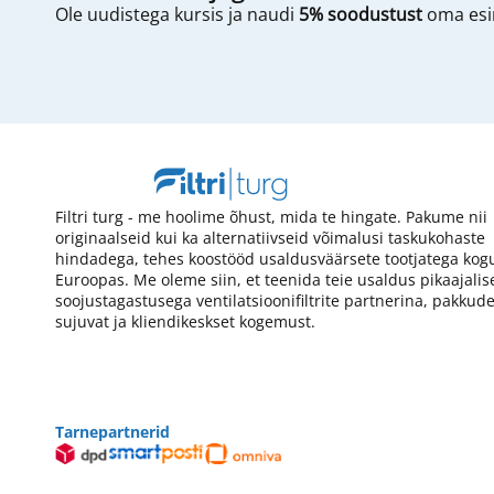
Ole uudistega kursis ja naudi
5% soodustust
oma esim
Filtri turg - me hoolime õhust, mida te hingate. Pakume nii
originaalseid kui ka alternatiivseid võimalusi taskukohaste
hindadega, tehes koostööd usaldusväärsete tootjatega kog
Euroopas. Me oleme siin, et teenida teie usaldus pikaajalis
soojustagastusega ventilatsioonifiltrite partnerina, pakkud
sujuvat ja kliendikeskset kogemust.
Tarnepartnerid