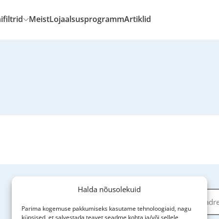
filtrid
Meist
Lojaalsusprogramm
Artiklid
Halda nõusolekuid
Parima kogemuse pakkumiseks kasutame tehnoloogiaid, nagu
küpsised, et salvestada teavet seadme kohta ja/või sellele