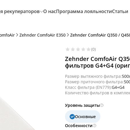
я рекуператоров
О нас
Программа лояльности
Статьи
omfoAir
Zehnder ComfoAir E350
Zehnder ComfoAir Q350 / Q450
(0)
Zehnder ComfoAir Q350
фильтров G4+G4 (ори
Размер вытяжного фильтра:
500
Размер приточного фильтра:
50
Класс фильтра (EN779):
G4+G4
Количество фильтров в комплек
Уровень защиты
Основные
Особенности