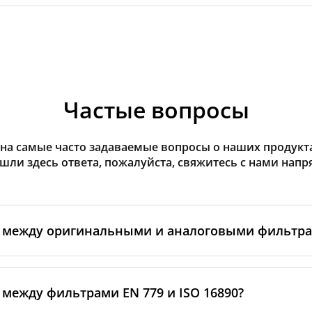
Частые вопросы
на самые часто задаваемые вопросы о наших продуктах
ашли здесь ответа, пожалуйста, свяжитесь с нами напр
а между оригинальными и аналоговыми фильтр
льтры производятся самим изготовителем рекуператор
ными производственными партнёрами. Такие фильтры 
 между фильтрами EN 779 и ISO 16890?
ндартам бренда, включая требования к материалам, пр