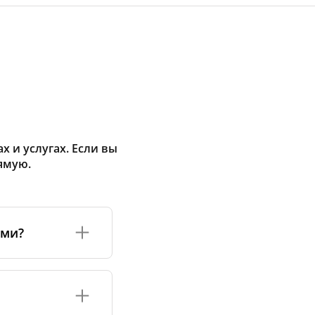
 и услугах. Если вы
ямую.
ами?
а или его
соответствуют
оизводству и