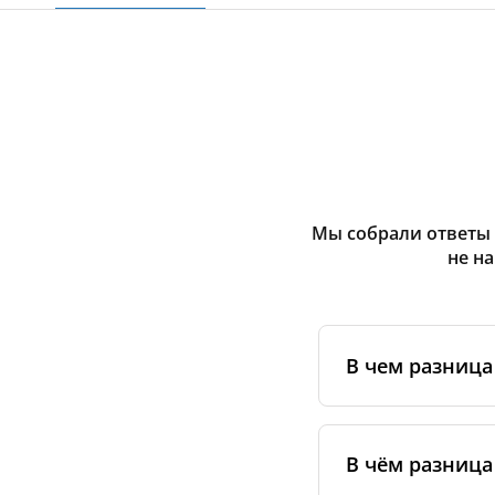
Мы собрали ответы 
не н
В чем разниц
Оригинальные фи
сертифицирован
В чём разница
специальным ста