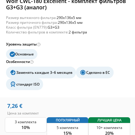
Wolf CWL-180 Excellent - комплект фильтров
G3+G3 (аналог)
Размер вытяжного фильтра:
290x136x5 мм
Размер приточного фильтра:
290x136x5 мм
Класс фильтра (EN779):
G3+G3
Количество фильтров в комплекте:
2 фильтра
Уровень защиты
Основные
Особенности
Заменять каждые 3–6 месяцев
Сделано в ЕС
стандарт ISO
7,26
€
Цена за комплект
ПОПУЛЯРНЫЙ
ЛУЧШАЯ ЦЕНА
3 комплекта
10%
5 комплекта
10+ комплекта
15%
20%