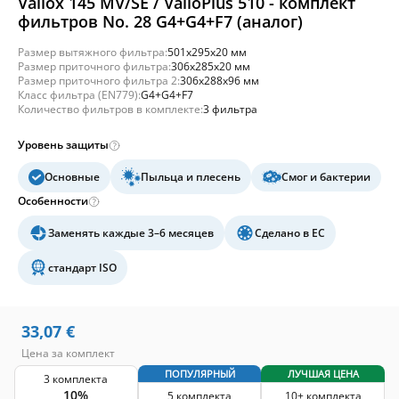
Vallox 145 MV/SE / ValloPlus 510 - комплект
фильтров No. 28 G4+G4+F7 (аналог)
Размер вытяжного фильтра:
501x295x20 мм
Размер приточного фильтра:
306x285x20 мм
Размер приточного фильтра 2:
306x288x96 мм
Класс фильтра (EN779):
G4+G4+F7
Количество фильтров в комплекте:
3 фильтра
Уровень защиты
Основные
Пыльца и плесень
Смог и бактерии
Особенности
Заменять каждые 3–6 месяцев
Сделано в ЕС
стандарт ISO
33,07
€
Цена за комплект
ПОПУЛЯРНЫЙ
ЛУЧШАЯ ЦЕНА
3 комплекта
10%
5 комплекта
10+ комплекта