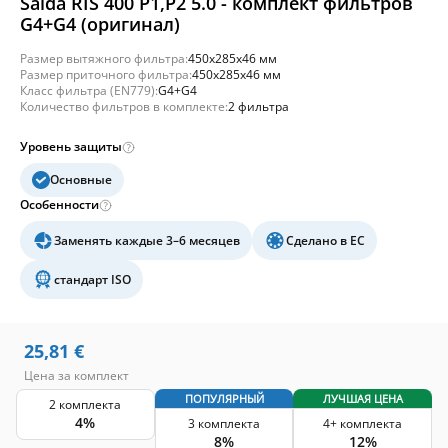
Salda RIS 400 P1,P2 5.0 - комплект фильтров
G4+G4 (оригинал)
Размер вытяжного фильтра:
450x285x46 мм
Размер приточного фильтра:
450x285x46 мм
Класс фильтра (EN779):
G4+G4
Количество фильтров в комплекте:
2 фильтра
Уровень защиты
Основные
Особенности
Заменять каждые 3–6 месяцев
Сделано в ЕС
стандарт ISO
25,81
€
Цена за комплект
ПОПУЛЯРНЫЙ
ЛУЧШАЯ ЦЕНА
2 комплекта
4%
3 комплекта
4+ комплекта
8%
12%