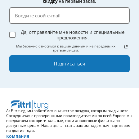
скидку
на первый заказ.
Да, отправляйте мне новости и специальные
предложения.
Мы бережно относимся к вашим данным и не передаём их
третьим лицам.
Подписаться
At Filtriturg, мы заботимся о качестве воздуха, которым вы дышите.
Сотрудничая с проверенными производителями по всей Европе мы
предлагаем как оригинальные, так и аналоговые фильтры по
доступным ценам. Наша цель - стать вашим надёжным партнером
на долгие годы.
Компания