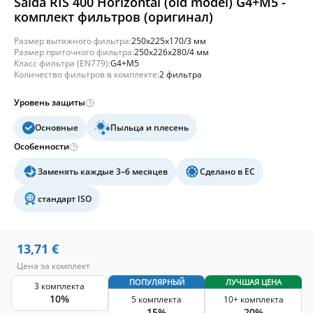
Salda RIS 400 Horizontal (old model) G4+M5 -
комплект фильтров (оригинал)
Размер вытяжного фильтра:
250x225x170/3 мм
Размер приточного фильтра:
250x226x280/4 мм
Класс фильтра (EN779):
G4+M5
Количество фильтров в комплекте:
2 фильтра
Уровень защиты
Основные
Пыльца и плесень
Особенности
Заменять каждые 3–6 месяцев
Сделано в ЕС
стандарт ISO
13,71
€
Цена за комплект
ПОПУЛЯРНЫЙ
ЛУЧШАЯ ЦЕНА
3 комплекта
10%
5 комплекта
10+ комплекта
15%
20%