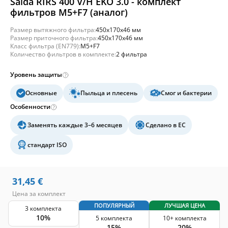
Salda RIRS 400 V/H EKO 3.0 - комплект
фильтров M5+F7 (аналог)
Размер вытяжного фильтра:
450x170x46 мм
Размер приточного фильтра:
450x170x46 мм
Класс фильтра (EN779):
M5+F7
Количество фильтров в комплекте:
2 фильтра
Уровень защиты
Основные
Пыльца и плесень
Смог и бактерии
Особенности
Заменять каждые 3–6 месяцев
Сделано в ЕС
стандарт ISO
31,45
€
Цена за комплект
ПОПУЛЯРНЫЙ
ЛУЧШАЯ ЦЕНА
3 комплекта
10%
5 комплекта
10+ комплекта
15%
20%