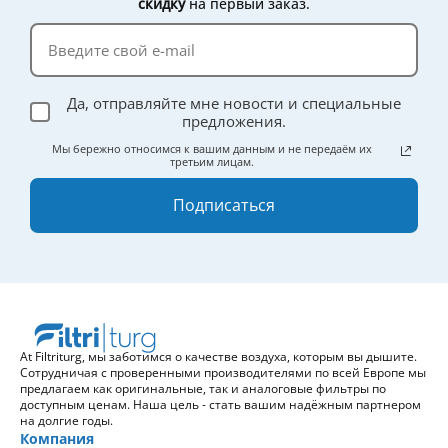
скидку
на первый заказ.
Да, отправляйте мне новости и специальные
предложения.
Мы бережно относимся к вашим данным и не передаём их
третьим лицам.
Подписаться
At Filtriturg, мы заботимся о качестве воздуха, которым вы дышите.
Сотрудничая с проверенными производителями по всей Европе мы
предлагаем как оригинальные, так и аналоговые фильтры по
доступным ценам. Наша цель - стать вашим надёжным партнером
на долгие годы.
Компания