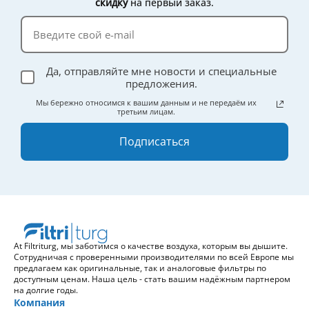
скидку
на первый заказ.
Да, отправляйте мне новости и специальные
предложения.
Мы бережно относимся к вашим данным и не передаём их
третьим лицам.
Подписаться
At Filtriturg, мы заботимся о качестве воздуха, которым вы дышите.
Сотрудничая с проверенными производителями по всей Европе мы
предлагаем как оригинальные, так и аналоговые фильтры по
доступным ценам. Наша цель - стать вашим надёжным партнером
на долгие годы.
Компания