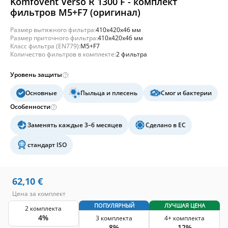
Komfovent Verso R 1300 F - комплект
фильтров M5+F7 (оригинал)
Размер вытяжного фильтра:
410x420x46 мм
Размер приточного фильтра:
410x420x46 мм
Класс фильтра (EN779):
M5+F7
Количество фильтров в комплекте:
2 фильтра
Уровень защиты
Основные
Пыльца и плесень
Смог и бактерии
Особенности
Заменять каждые 3–6 месяцев
Сделано в ЕС
стандарт ISO
62,10
€
Цена за комплект
ПОПУЛЯРНЫЙ
ЛУЧШАЯ ЦЕНА
2 комплекта
4%
3 комплекта
4+ комплекта
8%
12%