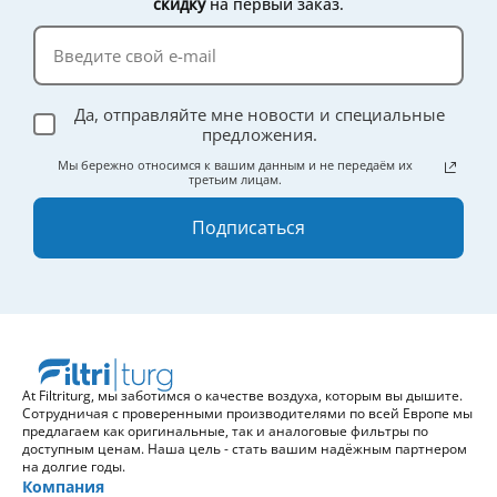
скидку
на первый заказ.
Да, отправляйте мне новости и специальные
предложения.
Мы бережно относимся к вашим данным и не передаём их
третьим лицам.
Подписаться
At Filtriturg, мы заботимся о качестве воздуха, которым вы дышите.
Сотрудничая с проверенными производителями по всей Европе мы
предлагаем как оригинальные, так и аналоговые фильтры по
доступным ценам. Наша цель - стать вашим надёжным партнером
на долгие годы.
Компания