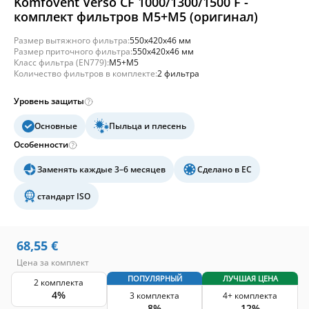
Komfovent Verso CF 1000/1300/1500 F -
комплект фильтров M5+M5 (оригинал)
Размер вытяжного фильтра:
550x420x46 мм
Размер приточного фильтра:
550x420x46 мм
Класс фильтра (EN779):
M5+M5
Количество фильтров в комплекте:
2 фильтра
Уровень защиты
Основные
Пыльца и плесень
Особенности
Заменять каждые 3–6 месяцев
Сделано в ЕС
стандарт ISO
68,55
€
Цена за комплект
ПОПУЛЯРНЫЙ
ЛУЧШАЯ ЦЕНА
2 комплекта
4%
3 комплекта
4+ комплекта
8%
12%