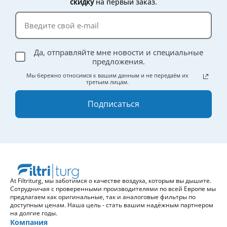
скидку
на первый заказ.
Да, отправляйте мне новости и специальные
предложения.
Мы бережно относимся к вашим данным и не передаём их
третьим лицам.
Подписаться
At Filtriturg, мы заботимся о качестве воздуха, которым вы дышите.
Сотрудничая с проверенными производителями по всей Европе мы
предлагаем как оригинальные, так и аналоговые фильтры по
доступным ценам. Наша цель - стать вашим надёжным партнером
на долгие годы.
Компания