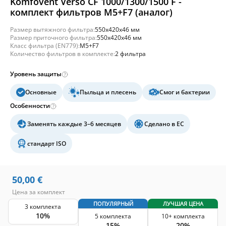
Komfovent Verso CF 1000/1300/1500 F -
комплект фильтров M5+F7 (аналог)
Размер вытяжного фильтра:
550x420x46 мм
Размер приточного фильтра:
550x420x46 мм
Класс фильтра (EN779):
M5+F7
Количество фильтров в комплекте:
2 фильтра
Уровень защиты
Основные
Пыльца и плесень
Смог и бактерии
Особенности
Заменять каждые 3–6 месяцев
Сделано в ЕС
стандарт ISO
50,00
€
Цена за комплект
ПОПУЛЯРНЫЙ
ЛУЧШАЯ ЦЕНА
3 комплекта
10%
5 комплекта
10+ комплекта
15%
20%