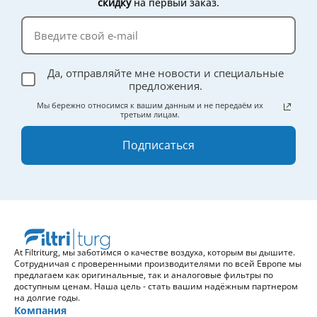
скидку
на первый заказ.
Да, отправляйте мне новости и специальные
предложения.
Мы бережно относимся к вашим данным и не передаём их
третьим лицам.
Подписаться
At Filtriturg, мы заботимся о качестве воздуха, которым вы дышите.
Сотрудничая с проверенными производителями по всей Европе мы
предлагаем как оригинальные, так и аналоговые фильтры по
доступным ценам. Наша цель - стать вашим надёжным партнером
на долгие годы.
Компания