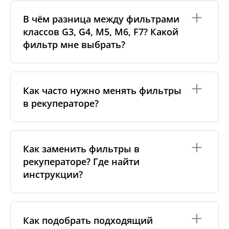
Рекуператор — это система вентиляции, которая
самостоятельно: снимите фильтры, откройте
постоянно удаляет загрязнённый воздух из
переднюю крышку и аккуратно очистите
В чём разница между фильтрами
помещения и подаёт свежий, отфильтрованный
теплообменник пылесосом на низком режиме или
классов G3, G4, M5, M6, F7? Какой
воздух с улицы. Внутренний теплообменник
мягкой тканью.
фильтр мне выбрать?
передаёт тепло от удаляемого воздуха
приточному, не смешивая их. Это обеспечивает
более чистый воздух в доме и помогает снижать
затраты на отопление.
Класс фильтра показывает, какие по размеру
частицы он способен задерживать: чем выше
Как часто нужно менять фильтры
класс, тем лучше фильтр улавливает пыль,
в рекуператоре?
пыльцу и мелкие загрязнения. Обычно на
притоке рекомендуются
более высокие классы
(например, M5–F7), а на вытяжке —
G3–G4
. Но
лучший вариант — использовать те фильтры,
В среднем фильтры рекомендуется менять
которые указаны производителем вашего
каждые 3–6 месяцев
, чтобы поддерживать чистый
Как заменить фильтры в
рекуператора. Для подробностей вы можете
воздух и нормальную работу системы.
рекуператоре? Где найти
ознакомиться с нашим руководством по классам
Частота может зависеть от условий:
фильтров.
инструкции?
— загрязнённый городской воздух или стройка
поблизости;
— аллергии или чувствительность дыхательных
Замена фильтров обычно простая операция и не
путей;
требует специальных инструментов — достаточно
Как подобрать подходящий
— наличие домашних животных или курение.
открыть крышку рекуператора, вынуть старые