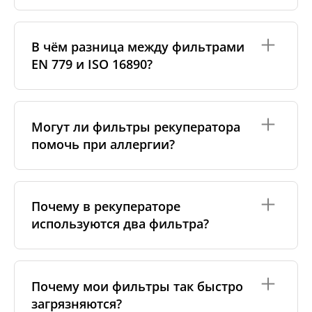
Оригинальные фильтры производятся самим
изготовителем рекуператора или его
В чём разница между фильтрами
сертифицированными производственными
EN 779 и ISO 16890?
партнёрами. Такие фильтры соответствуют
специальным стандартам бренда, включая
требования к материалам, производству и
упаковке.
Стандарт
EN 779
(уже устарел) использовал классы
G4, M5, F7 и др.
ISO 16890
— современный
Могут ли фильтры рекуператора
Аналоговые фильтры изготавливаются
стандарт, который оценивает эффективность
помочь при аллергии?
надёжными независимыми производителями,
фильтра против частиц
PM10, PM2.5 и PM1
.
которые также соблюдают строгие стандарты
Например, бывший класс
F7
теперь соответствует
качества. Мы тесно сотрудничаем с ними и
ePM1 60%
. Мы указываем обе классификации,
проводим собственный контроль качества, чтобы
чтобы вам было проще подобрать подходящий
Да. Фильтры более высокого класса, например
F7
гарантировать точную совместимость и
фильтр.
или
ePM1
, эффективно задерживают аллергены —
Почему в рекуператоре
стабильную работу фильтров.
пыльцу, пылевых клещей и частички шерсти
используются два фильтра?
животных. Это улучшает качество воздуха для
Поскольку такие фильтры не привязаны к
людей с аллергией. Главное — вовремя менять
конкретной торговой марке, они обычно стоят
фильтры.
дешевле, при этом обеспечивая высокое
Большинство рекуператоров работают с двумя
качество. Это отличный выбор для тех, кто ищет
фильтрами —
на вытяжке и на притоке воздуха
.
Почему мои фильтры так быстро
более доступную альтернативу без потери
Фильтр на вытяжке задерживает пыль из
эффективности.
загрязняются?
помещения и защищает внутренние части