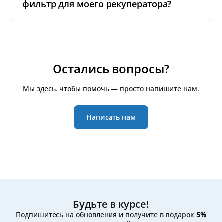
фильтр для моего рекуператора?
фильтры и установить новые по меткам/стрелкам
Если в вашей системе есть индикатор замены —
потока воздуха. Для большинства наших
ориентируйтесь на него. В остальных случаях
фильтров на странице товара есть отдельный
просто проверяйте фильтры визуально: если они
раздел с инструкциями и/или видео —
Для начала определите
марку и модель
вашего
сильно загрязнены, пришло время заменить их.
посмотрите вкладку
«Как заменить фильтр»
(или
рекуператора — эта информация обычно указана
аналогичную). Просто найдите свой фильтр на
на наклейке на самом устройстве или в
сайте и откройте этот раздел, чтобы получить
руководстве. Если модель неизвестна, снимите
Остались вопросы?
пошаговое руководство.
старый фильтр и измерьте его
длину, ширину и
высоту
. По этим размерам можно выполнить
Мы здесь, чтобы помочь — просто напишите нам.
поиск на нашем сайте — в карточках товаров
указаны точные размеры и характеристики. Если
сомневаетесь, просто свяжитесь с нами:
Написать нам
пришлите
размеры, фото фильтра или устройства
,
и мы поможем подобрать подходящий вариант.
Будьте в курсе!
Подпишитесь на обновления и получите в подарок
5%