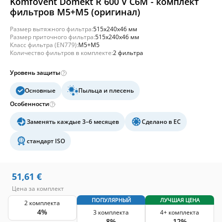
Komfovent Domekt R 600 V C6M - комплект
фильтров M5+M5 (оригинал)
Размер вытяжного фильтра:
515x240x46 мм
Размер приточного фильтра:
515x240x46 мм
Класс фильтра (EN779):
M5+M5
Количество фильтров в комплекте:
2 фильтра
Уровень защиты
Основные
Пыльца и плесень
Особенности
Заменять каждые 3–6 месяцев
Сделано в ЕС
стандарт ISO
51,61
€
Цена за комплект
ПОПУЛЯРНЫЙ
ЛУЧШАЯ ЦЕНА
2 комплекта
4%
3 комплекта
4+ комплекта
8%
12%