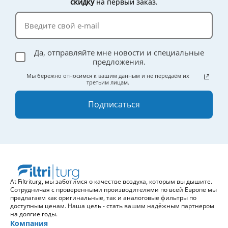
скидку
на первый заказ.
Да, отправляйте мне новости и специальные
предложения.
Мы бережно относимся к вашим данным и не передаём их
третьим лицам.
Подписаться
At Filtriturg, мы заботимся о качестве воздуха, которым вы дышите.
Сотрудничая с проверенными производителями по всей Европе мы
предлагаем как оригинальные, так и аналоговые фильтры по
доступным ценам. Наша цель - стать вашим надёжным партнером
на долгие годы.
Компания