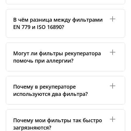
Оригинальные фильтры производятся самим
изготовителем рекуператора или его
В чём разница между фильтрами
сертифицированными производственными
EN 779 и ISO 16890?
партнёрами. Такие фильтры соответствуют
специальным стандартам бренда, включая
требования к материалам, производству и
упаковке.
Стандарт
EN 779
(уже устарел) использовал классы
G4, M5, F7 и др.
ISO 16890
— современный
Могут ли фильтры рекуператора
Аналоговые фильтры изготавливаются
стандарт, который оценивает эффективность
помочь при аллергии?
надёжными независимыми производителями,
фильтра против частиц
PM10, PM2.5 и PM1
.
которые также соблюдают строгие стандарты
Например, бывший класс
F7
теперь соответствует
качества. Мы тесно сотрудничаем с ними и
ePM1 60%
. Мы указываем обе классификации,
проводим собственный контроль качества, чтобы
чтобы вам было проще подобрать подходящий
Да. Фильтры более высокого класса, например
F7
гарантировать точную совместимость и
фильтр.
или
ePM1
, эффективно задерживают аллергены —
Почему в рекуператоре
стабильную работу фильтров.
пыльцу, пылевых клещей и частички шерсти
используются два фильтра?
животных. Это улучшает качество воздуха для
Поскольку такие фильтры не привязаны к
людей с аллергией. Главное — вовремя менять
конкретной торговой марке, они обычно стоят
фильтры.
дешевле, при этом обеспечивая высокое
Большинство рекуператоров работают с двумя
качество. Это отличный выбор для тех, кто ищет
фильтрами —
на вытяжке и на притоке воздуха
.
Почему мои фильтры так быстро
более доступную альтернативу без потери
Фильтр на вытяжке задерживает пыль из
эффективности.
загрязняются?
помещения и защищает внутренние части