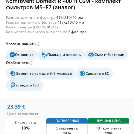
Komfovent Domekt R 400 H C6M - комплект
фильтров M5+F7 (аналог)
Размер вытяжного фильтра:
417x210x46 мм
Размер приточного фильтра:
417x210x46 мм
Класс фильтра (EN779):
M5+F7
Количество фильтров в комплекте:
2 фильтра
Уровень защиты
Основные
Пыльца и плесень
Смог и бактерии
Особенности
Заменять каждые 3–6 месяцев
Сделано в ЕС
стандарт ISO
23,39
€
Цена за комплект
ПОПУЛЯРНЫЙ
ЛУЧШАЯ ЦЕНА
3 комплекта
10%
5 комплекта
10+ комплекта
15%
20%