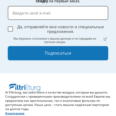
скидку
на первый заказ.
Да, отправляйте мне новости и специальные
предложения.
Мы бережно относимся к вашим данным и не передаём их
третьим лицам.
Подписаться
At Filtriturg, мы заботимся о качестве воздуха, которым вы дышите.
Сотрудничая с проверенными производителями по всей Европе мы
предлагаем как оригинальные, так и аналоговые фильтры по
доступным ценам. Наша цель - стать вашим надёжным партнером
на долгие годы.
Компания