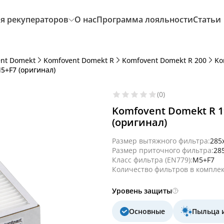
я рекуператоров
О нас
Программа лояльности
Статьи
nt Domekt
Komfovent Domekt R
Komfovent Domekt R 200
Ko
5+F7 (оригинал)
(0)
Komfovent Domekt R 1
(оригинал)
Размер вытяжного фильтра:
285
Размер приточного фильтра:
28
Класс фильтра (EN779):
M5+F7
Количество фильтров в комплек
Уровень защиты
Основные
Пыльца 