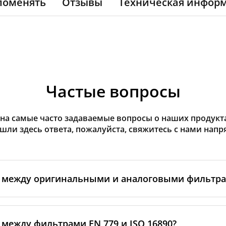
поменять
Отзывы
Техническая инфор
Частые вопросы
на самые часто задаваемые вопросы о наших продуктах
ашли здесь ответа, пожалуйста, свяжитесь с нами напр
а между оригинальными и аналоговыми фильтр
льтры производятся самим изготовителем рекуператор
ными производственными партнёрами. Такие фильтры 
 между фильтрами EN 779 и ISO 16890?