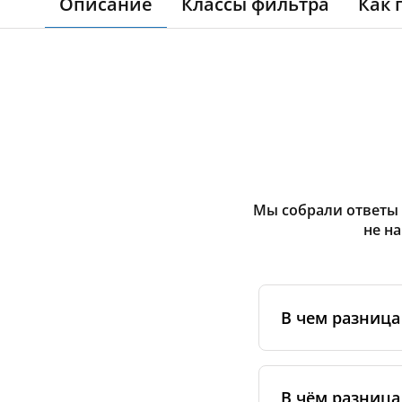
Описание
Классы фильтра
Как 
Мы собрали ответы 
не н
В чем разниц
Оригинальные фи
сертифицирован
В чём разница