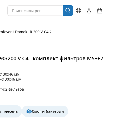
mfovent Domekt R 200 V C4
90/200 V C4 - комплект фильтров M5+F7
x130x46 мм
5x130x46 мм
те:
2 фильтра
и плесень
Смог и бактерии