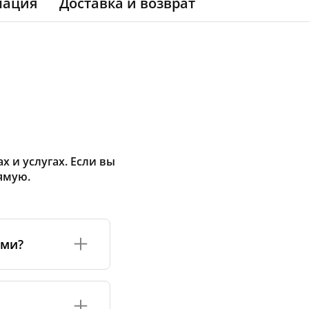
мация
Доставка и возврат
 и услугах. Если вы
ямую.
ами?
а или его
соответствуют