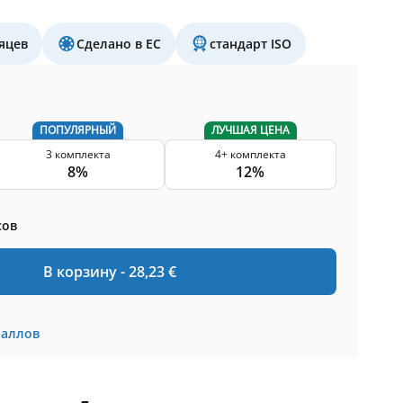
яцев
Сделано в ЕС
стандарт ISO
ПОПУЛЯРНЫЙ
ЛУЧШАЯ ЦЕНА
3 комплекта
4+ комплекта
8%
12%
сов
В корзину -
28,23
€
баллов