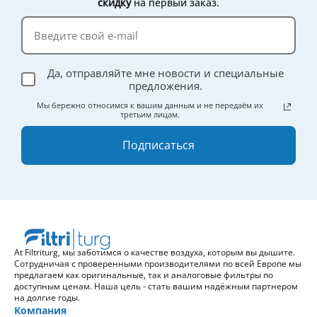
скидку
на первый заказ.
Да, отправляйте мне новости и специальные
предложения.
Мы бережно относимся к вашим данным и не передаём их
третьим лицам.
Подписаться
At Filtriturg, мы заботимся о качестве воздуха, которым вы дышите.
Сотрудничая с проверенными производителями по всей Европе мы
предлагаем как оригинальные, так и аналоговые фильтры по
доступным ценам. Наша цель - стать вашим надёжным партнером
на долгие годы.
Компания