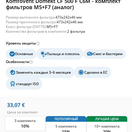
Komfovent Domekt CF 500 F C6M - комплект
фильтров M5+F7 (аналог)
Размер вытяжного фильтра:
473x242x46 мм
Размер приточного фильтра:
473x242x46 мм
Класс фильтра (EN779):
M5+F7
Количество фильтров в комплекте:
2 фильтра
Уровень защиты
Основные
Пыльца и плесень
Смог и бактерии
Особенности
Заменять каждые 3–6 месяцев
Сделано в ЕС
стандарт ISO
33,07
€
Цена за комплект
ПОПУЛЯРНЫЙ
ЛУЧШАЯ ЦЕНА
3 комплекта
10%
5 комплекта
10+ комплекта
15%
20%