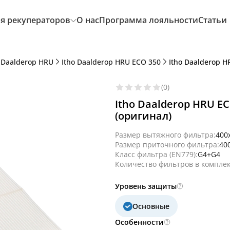
я рекуператоров
О нас
Программа лояльности
Статьи
o Daalderop HRU
Itho Daalderop HRU ECO 350
Itho Daalderop 
(0)
Itho Daalderop HRU E
(оригинал)
Размер вытяжного фильтра:
400
Размер приточного фильтра:
40
Класс фильтра (EN779):
G4+G4
Количество фильтров в комплек
Уровень защиты
Основные
Особенности