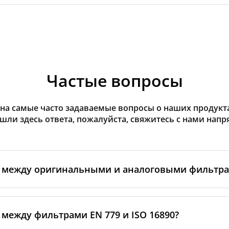
Частые вопросы
на самые часто задаваемые вопросы о наших продуктах
ашли здесь ответа, пожалуйста, свяжитесь с нами напр
а между оригинальными и аналоговыми фильтр
льтры производятся самим изготовителем рекуператор
ными производственными партнёрами. Такие фильтры 
 между фильтрами EN 779 и ISO 16890?
ндартам бренда, включая требования к материалам, пр