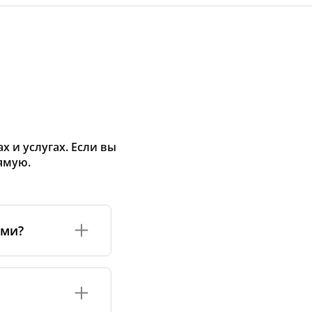
 и услугах. Если вы
ямую.
ами?
а или его
соответствуют
оизводству и