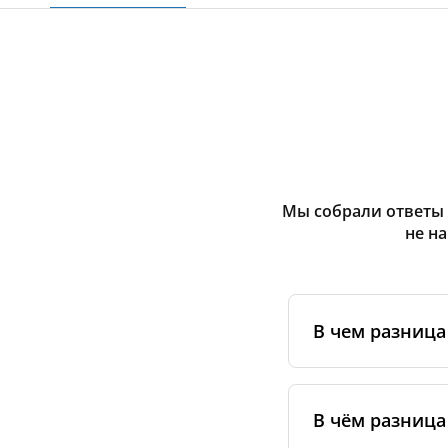
Мы собрали ответы 
не н
В чем разниц
Оригинальные фи
сертифицирован
В чём разница
специальным ста