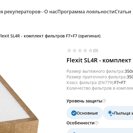
я рекуператоров
О нас
Программа лояльности
Статьи
Flexit SL4R - комплект фильтров F7+F7 (оригинал)
(0)
Flexit SL4R - комплек
Размер вытяжного фильтра:
350
Размер приточного фильтра:
35
Класс фильтра (EN779):
F7+F7
Количество фильтров в комплек
Уровень защиты
Основные
Пыльца 
Особенности