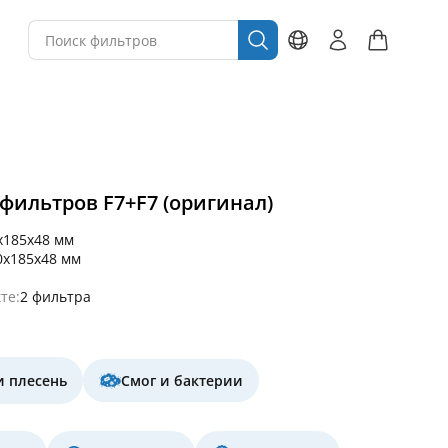
т фильтров F7+F7 (оригинал)
x185x48 мм
0x185x48 мм
те:
2 фильтра
и плесень
Смог и бактерии