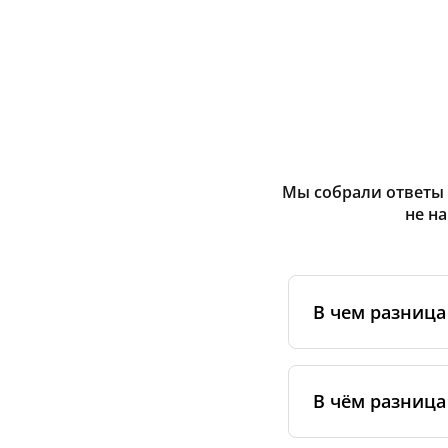
Мы собрали ответы 
не н
В чем разниц
Оригинальные фи
сертифицирован
В чём разница
специальным ста
упаковке.