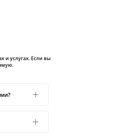
 и услугах. Если вы
ямую.
ами?
а или его
соответствуют
оизводству и