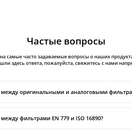
Частые вопросы
на самые часто задаваемые вопросы о наших продуктах
ашли здесь ответа, пожалуйста, свяжитесь с нами напр
а между оригинальными и аналоговыми фильтр
льтры производятся самим изготовителем рекуператор
ными производственными партнёрами. Такие фильтры 
 между фильтрами EN 779 и ISO 16890?
ндартам бренда, включая требования к материалам, пр