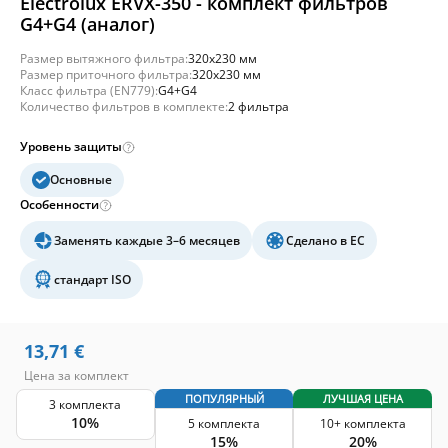
Electrolux ERVX-350 - комплект фильтров
G4+G4 (аналог)
Размер вытяжного фильтра:
320x230 мм
Размер приточного фильтра:
320x230 мм
Класс фильтра (EN779):
G4+G4
Количество фильтров в комплекте:
2 фильтра
Уровень защиты
Основные
Особенности
Заменять каждые 3–6 месяцев
Сделано в ЕС
стандарт ISO
13,71
€
Цена за комплект
ПОПУЛЯРНЫЙ
ЛУЧШАЯ ЦЕНА
3 комплекта
10%
5 комплекта
10+ комплекта
15%
20%