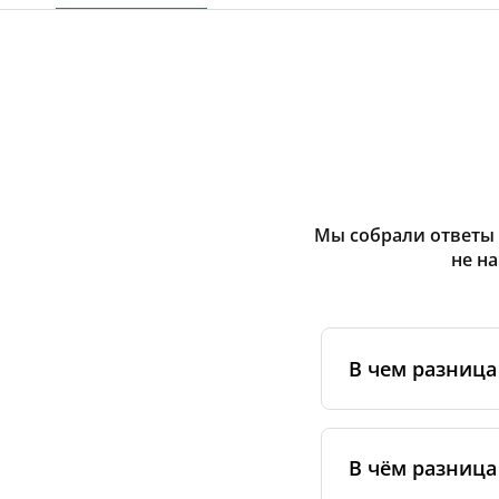
Мы собрали ответы 
не н
В чем разниц
Оригинальные фи
сертифицирован
В чём разница
специальным ста