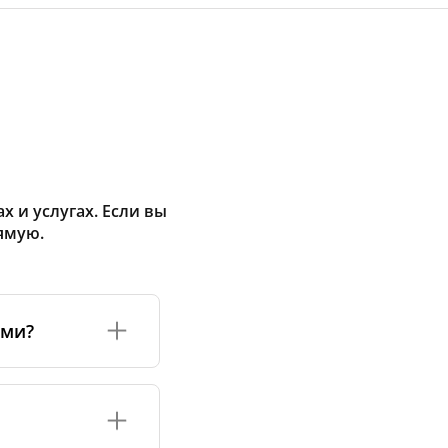
 и услугах. Если вы
ямую.
ами?
а или его
соответствуют
оизводству и