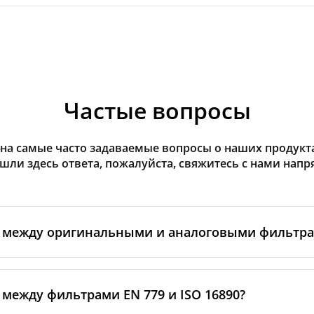
Частые вопросы
на самые часто задаваемые вопросы о наших продуктах
ашли здесь ответа, пожалуйста, свяжитесь с нами напр
а между оригинальными и аналоговыми фильтр
льтры производятся самим изготовителем рекуператор
ными производственными партнёрами. Такие фильтры 
 между фильтрами EN 779 и ISO 16890?
ндартам бренда, включая требования к материалам, пр