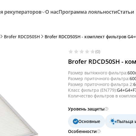
я рекуператоров
О нас
Программа лояльности
Статьи
Brofer RDCD50SH
Brofer RDCD50SH - комплект фильтров G4
(0)
Brofer RDCD50SH - ко
Размер вытяжного фильтра:
600
Размер приточного фильтра:
60
Размер приточного фильтра 2:
6
Класс фильтра (EN779):
G4+G4+F
Количество фильтров в комплек
Уровень защиты
Основные
Пыльца 
Особенности