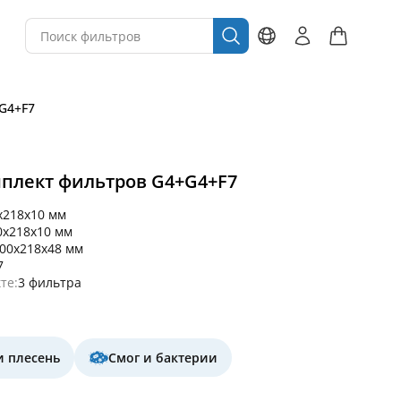
+G4+F7
мплект фильтров G4+G4+F7
x218x10 мм
0x218x10 мм
00x218x48 мм
7
те:
3 фильтра
и плесень
Смог и бактерии